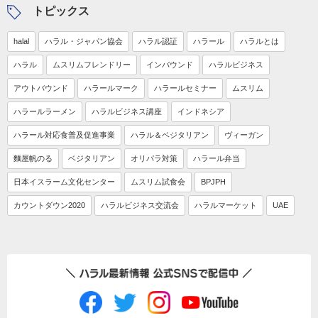
トピックス
halal
ハラル・ジャパン協会
ハラル認証
ハラール
ハラルとは
ハラル
ムスリムフレンドリー
インバウンド
ハラルビジネス
アウトバウンド
ハラールマーク
ハラールセミナー
ムスリム
ハラールラーメン
ハラルビジネス講座
インドネシア
ハラール対応食普及促進事業
ハラル＆ベジタリアン
ヴィーガン
麵屋帆のる
ベジタリアン
オリパラ対策
ハラール弁当
日本イスラーム文化センター
ムスリム試食会
BPJPH
カウントダウン2020
ハラルビジネス交流会
ハラルマーケット
UAE