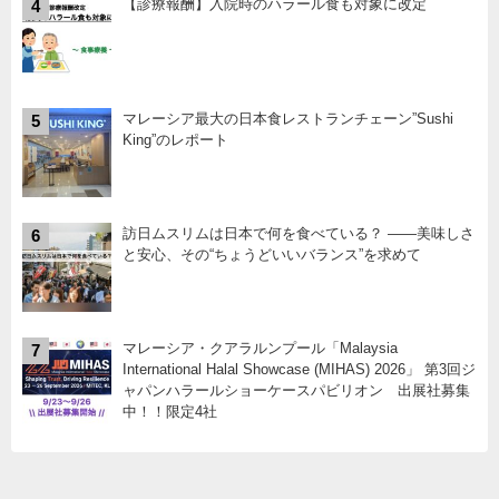
【診療報酬】入院時のハラール食も対象に改定
4
マレーシア最大の日本食レストランチェーン”Sushi
5
King”のレポート
訪日ムスリムは日本で何を食べている？ ――美味しさ
6
と安心、その“ちょうどいいバランス”を求めて
マレーシア・クアラルンプール「Malaysia
7
International Halal Showcase (MIHAS) 2026」 第3回ジ
ャパンハラールショーケースパビリオン 出展社募集
中！！限定4社