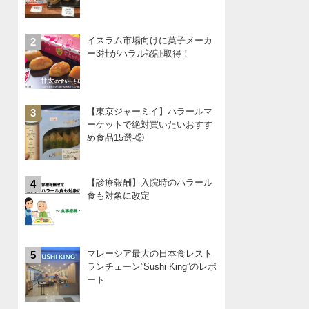
イスラム市場向けに菓子メーカ
2
ー3社がハラル認証取得！
【東京ジャーミイ】ハラールマ
3
ーケットで絶対買いたいおすす
め食品15選-②
【診療報酬】入院時のハラール
4
食も対象に改定
マレーシア最大の日本食レスト
5
ランチェーン”Sushi King”のレポ
ート