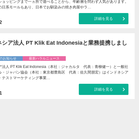
ショッピングまで一ヵ所で遊べることから、年齢層を問わず人気があります。
の日系モールもあり、日本でお馴染みの焼き肉屋やラ…
詳細を見る
2
ア法人 PT Klik Eat Indonesiaと業務提携しまし
のお知らせ
最新ハラルニュース
人 PT Klik Eat Indonesia（本社：ジャカルタ 代表：青柳健一）と一般社
ル・ジャパン協会（本社：東京都豊島区 代表：佐久間朋宏）はインドネシア
・テストマーケティング事業…
詳細を見る
1