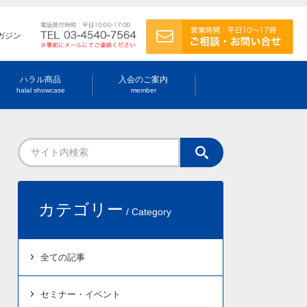
ガジン
ハラル商品
入会のご案内
halal showcase
member
カテゴリー
/ Category
全ての記事
セミナー・イベント