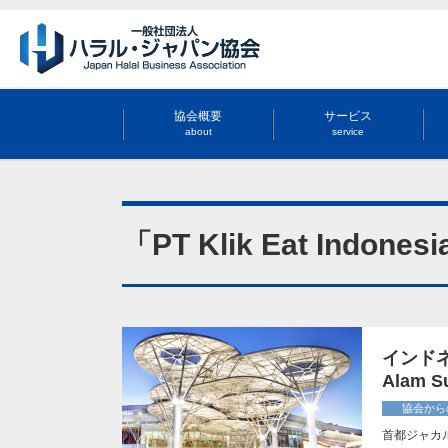
協会概要
サービス
about
service
「PT Klik Eat Ind
インドネ
Alam S
協会から
首都ジャカ