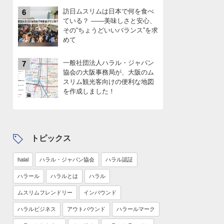
訪日ムスリムは日本で何を食べ
6
ている？ ――美味しさと安心、
その“ちょうどいいバランス”を求
めて
一般社団法人ハラル・ジャパン
7
協会の大阪事務局が、大阪のム
スリム観光客向けの便利な地図
を作成しました！
トピックス
halal
ハラル・ジャパン協会
ハラル認証
ハラール
ハラルとは
ハラル
ムスリムフレンドリー
インバウンド
ハラルビジネス
アウトバウンド
ハラールマーク