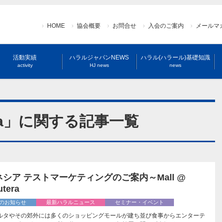
HOME
協会概要
お問合せ
入会のご案内
メールマ
活動実績
ハラルジャパンNEWS
ハラル(ハラール)基礎知識
activity
HJ news
news
onesia」に関する記事一覧
シア テストマーケティングのご案内～Mall @
utera
のお知らせ
最新ハラルニュース
セミナー・イベント
ルタやその郊外には多くのショッピングモールが建ち並び食事からエンターテ