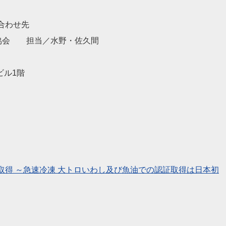
合わせ先
ン協会 担当／水野・佐久間
ビル1階
取得 ～急速冷凍 大トロいわし及び魚油での認証取得は日本初