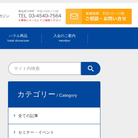
ガジン
ハラル商品
入会のご案内
halal showcase
member
カテゴリー
/ Category
全ての記事
セミナー・イベント