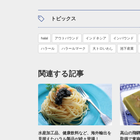
トピックス
halal
アウトバウンド
インドネシア
インバウンド
ハラール
ハラールマーク
大トロいわし
池下産業
関連する記事
水産加工品、健康飲料など、海外輸出を
高山の飛
見据えたハラル製品が続々登場！
取得で東