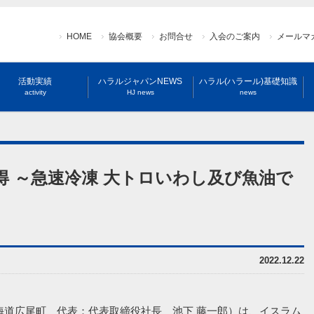
HOME
協会概要
お問合せ
入会のご案内
メールマ
活動実績
ハラルジャパンNEWS
ハラル(ハラール)基礎知識
activity
HJ news
news
 ～急速冷凍 大トロいわし及び魚油で
2022.12.22
北海道広尾町 代表：代表取締役社長 池下 藤一郎）は、イスラム