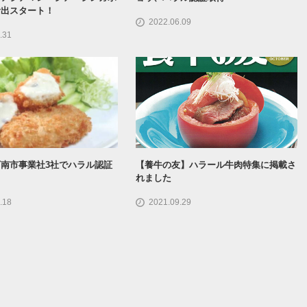
輸出スタート！
2022.06.09
.31
南市事業社3社でハラル認証
【養牛の友】ハラール牛肉特集に掲載さ
れました
.18
2021.09.29