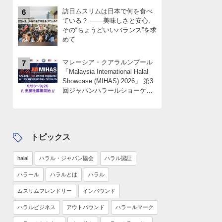
訪日ムスリムは日本で何を食べ
6
ている？ ――美味しさと安心、
その“ちょうどいいバランス”を求
めて
マレーシア・クアラルンプール
7
「Malaysia International Halal
Showcase (MIHAS) 2026」 第3
回ジャパンハラールショーケー
スパビリオン 出展社募集
中！！限定4社
トピックス
halal
ハラル・ジャパン協会
ハラル認証
ハラール
ハラルとは
ハラル
ムスリムフレンドリー
インバウンド
ハラルビジネス
アウトバウンド
ハラールマーク