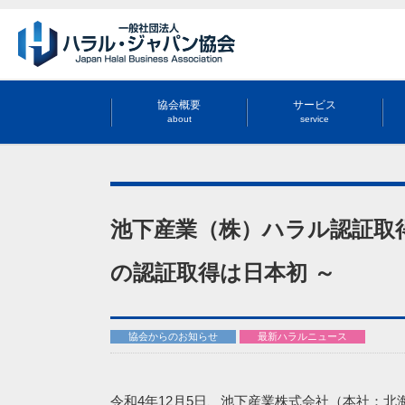
協会概要
サービス
about
service
池下産業（株）ハラル認証取得
の認証取得は日本初 ～
協会からのお知らせ
最新ハラルニュース
令和4年12月5日、池下産業株式会社（本社：