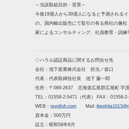
～当該取組目的・背景～
今後19億人から30億人になると予測される
の。国内輸出販売にて取引の有る商社の兼松
家によるコンサルティング、社員教育・訓練
◇ハラル認証商品に関するお問合せ先
会社：池下産業株式会社 担当／坂口
代表：代表取締役社長 池下 藤一郎
住所：〒089-2637 北海道広尾郡広尾町 字茂
TEL：01558-2-5471（代表） FAX：01558-2-
WEB：
revofish.com
Mail:
ikeshita1013@m
資本金：500万円
設立：昭和58年8月