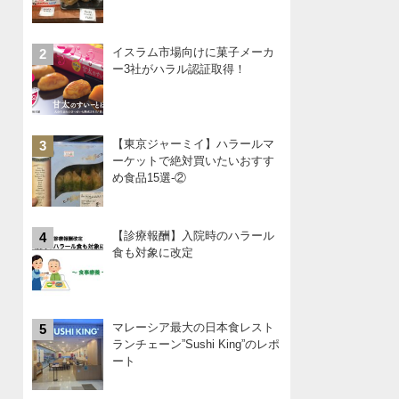
イスラム市場向けに菓子メーカ
2
ー3社がハラル認証取得！
【東京ジャーミイ】ハラールマ
3
ーケットで絶対買いたいおすす
め食品15選-②
【診療報酬】入院時のハラール
4
食も対象に改定
マレーシア最大の日本食レスト
5
ランチェーン”Sushi King”のレポ
ート