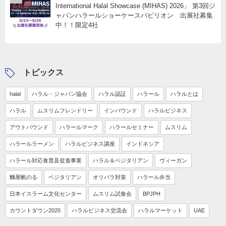
International Halal Showcase (MIHAS) 2026」 第3回ジ
ャパンハラールショーケースパビリオン 出展社募集
中！！限定4社
トピックス
halal
ハラル・ジャパン協会
ハラル認証
ハラール
ハラルとは
ハラル
ムスリムフレンドリー
インバウンド
ハラルビジネス
アウトバウンド
ハラールマーク
ハラールセミナー
ムスリム
ハラールラーメン
ハラルビジネス講座
インドネシア
ハラール対応食普及促進事業
ハラル＆ベジタリアン
ヴィーガン
麵屋帆のる
ベジタリアン
オリパラ対策
ハラール弁当
日本イスラーム文化センター
ムスリム試食会
BPJPH
カウントダウン2020
ハラルビジネス交流会
ハラルマーケット
UAE