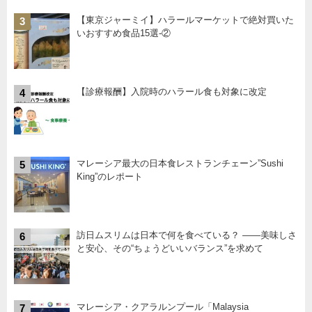
【東京ジャーミイ】ハラールマーケットで絶対買いた
3
いおすすめ食品15選-②
【診療報酬】入院時のハラール食も対象に改定
4
マレーシア最大の日本食レストランチェーン”Sushi
5
King”のレポート
訪日ムスリムは日本で何を食べている？ ――美味しさ
6
と安心、その“ちょうどいいバランス”を求めて
マレーシア・クアラルンプール「Malaysia
7