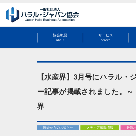
協会概要
サービス
about
service
【水産界】3月号にハラル・
ー記事が掲載されました。～ 
界
協会からのお知らせ
メディア掲載情報
最新