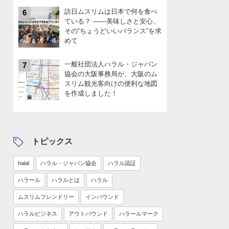
訪日ムスリムは日本で何を食べ
6
ている？ ――美味しさと安心、
その“ちょうどいいバランス”を求
めて
一般社団法人ハラル・ジャパン
7
協会の大阪事務局が、大阪のム
スリム観光客向けの便利な地図
を作成しました！
トピックス
halal
ハラル・ジャパン協会
ハラル認証
ハラール
ハラルとは
ハラル
ムスリムフレンドリー
インバウンド
ハラルビジネス
アウトバウンド
ハラールマーク