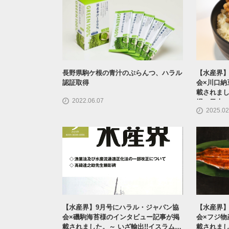
長野県駒ケ根の青汁のぷらんつ、ハラル
【水産界】
認証取得
会×川口納
載されまし
2022.06.07
場へ日本
2025.02
【水産界】9月号にハラル・ジャパン協
【水産界】
会×磯駒海苔様のインタビュー記事が掲
会×フジ物
載されました。～ いざ輸出!!イスラム市
載されまし