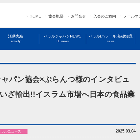
HOME
協会概要
お問合せ
入会のご案内
メールマ
活動実績
ハラルジャパンNEWS
ハラル(ハラール)基礎知識
activity
HJ news
news
ジャパン協会×ぷらんつ様のインタビュ
いざ輸出!!イスラム市場へ日本の食品業
2025.03.04
ハラルニュース