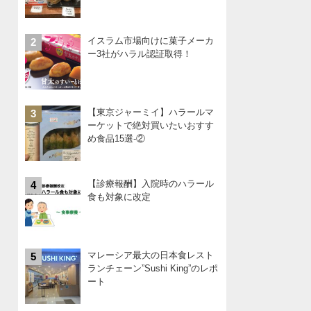
イスラム市場向けに菓子メーカ
2
ー3社がハラル認証取得！
【東京ジャーミイ】ハラールマ
3
ーケットで絶対買いたいおすす
め食品15選-②
【診療報酬】入院時のハラール
4
食も対象に改定
マレーシア最大の日本食レスト
5
ランチェーン”Sushi King”のレポ
ート