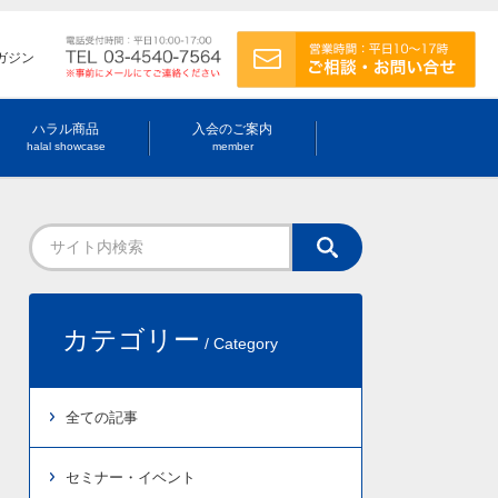
ガジン
ハラル商品
入会のご案内
halal showcase
member
カテゴリー
/ Category
全ての記事
セミナー・イベント