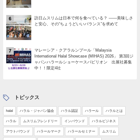
訪日ムスリムは日本で何を食べている？ ――美味しさ
6
と安心、その“ちょうどいいバランス”を求めて
マレーシア・クアラルンプール「Malaysia
7
International Halal Showcase (MIHAS) 2026」 第3回ジ
ャパンハラールショーケースパビリオン 出展社募集
中！！限定4社
トピックス
halal
ハラル・ジャパン協会
ハラル認証
ハラール
ハラルとは
ハラル
ムスリムフレンドリー
インバウンド
ハラルビジネス
アウトバウンド
ハラールマーク
ハラールセミナー
ムスリム