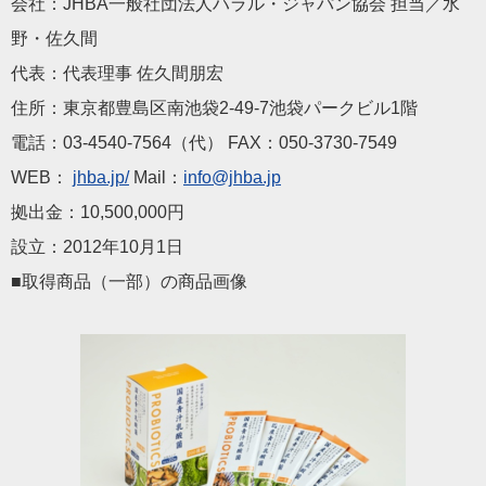
会社：JHBA一般社団法人ハラル・ジャパン協会 担当／水
野・佐久間
代表：代表理事 佐久間朋宏
住所：東京都豊島区南池袋2‐49‐7池袋パークビル1階
電話：03‐4540‐7564（代） FAX：050‐3730‐7549
WEB：
jhba.jp/
Mail：
info@jhba.jp
拠出金：10,500,000円
設立：2012年10月1日
■取得商品（一部）の商品画像