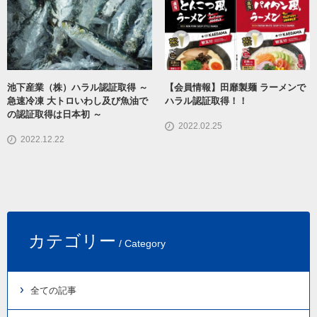
池下産業（株）ハラル認証取得 ～
【会員情報】田靡製麺 ラーメンで
急速冷凍 大トロいわし及び魚油で
ハラル認証取得！！
の認証取得は日本初 ～
2022.02.25
2022.12.22
カテゴリー
/ Category
全ての記事