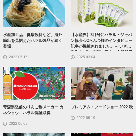
水産加工品、健康飲料など、海外
【水産界】3月号にハラル・ジャパ
輸出を見据えたハラル製品が続々
ン協会×ぷらんつ様のインタビュー
登場！
記事が掲載されました。～ いざ輸
出!!イスラム市場へ日本の食品業界
2022.06.15
2025.03.04
青森県弘前のりんご酢メーカー カ
プレミアム・フードショー 2022 秋
ネショウ、ハラル認証取得
2022.09.19
2022.06.09