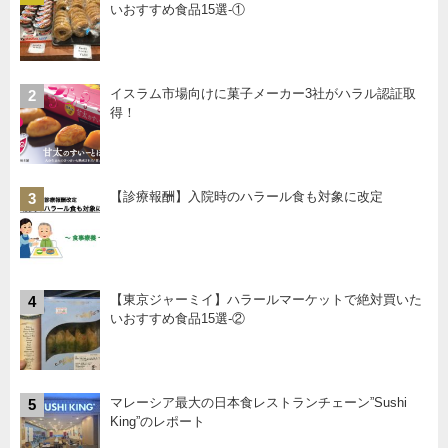
いおすすめ食品15選-①
イスラム市場向けに菓子メーカー3社がハラル認証取
2
得！
【診療報酬】入院時のハラール食も対象に改定
3
【東京ジャーミイ】ハラールマーケットで絶対買いた
4
いおすすめ食品15選-②
マレーシア最大の日本食レストランチェーン”Sushi
5
King”のレポート