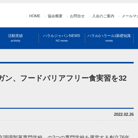
HOME
協会概要
お問合せ
入会のご案内
メールマ
活動実績
ハラルジャパンNEWS
ハラル(ハラール)基礎知識
activity
HJ news
news
ガン、フードバリアフリー食実習を32
2022.02.26
京調理製菓専門学校」の2つの専門学校を運営する創立76年