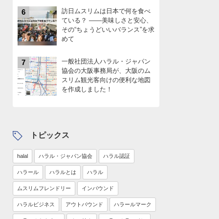
訪日ムスリムは日本で何を食べ
6
ている？ ――美味しさと安心、
その“ちょうどいいバランス”を求
めて
一般社団法人ハラル・ジャパン
7
協会の大阪事務局が、大阪のム
スリム観光客向けの便利な地図
を作成しました！
トピックス
halal
ハラル・ジャパン協会
ハラル認証
ハラール
ハラルとは
ハラル
ムスリムフレンドリー
インバウンド
ハラルビジネス
アウトバウンド
ハラールマーク