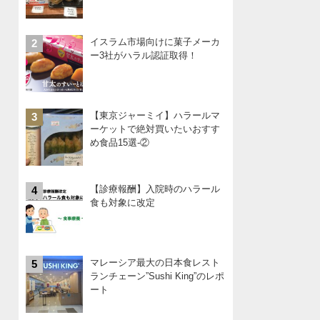
イスラム市場向けに菓子メーカ
2
ー3社がハラル認証取得！
【東京ジャーミイ】ハラールマ
3
ーケットで絶対買いたいおすす
め食品15選-②
【診療報酬】入院時のハラール
4
食も対象に改定
マレーシア最大の日本食レスト
5
ランチェーン”Sushi King”のレポ
ート