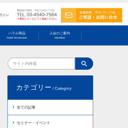
ガジン
ハラル商品
入会のご案内
halal showcase
member
カテゴリー
/ Category
全ての記事
セミナー・イベント