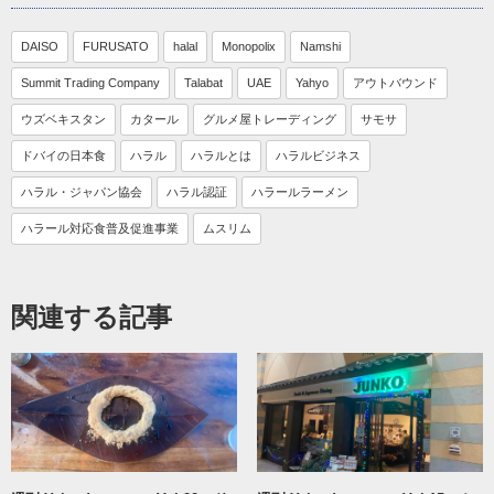
DAISO
FURUSATO
halal
Monopolix
Namshi
Summit Trading Company
Talabat
UAE
Yahyo
アウトバウンド
ウズベキスタン
カタール
グルメ屋トレーディング
サモサ
ドバイの日本食
ハラル
ハラルとは
ハラルビジネス
ハラル・ジャパン協会
ハラル認証
ハラールラーメン
ハラール対応食普及促進事業
ムスリム
関連する記事