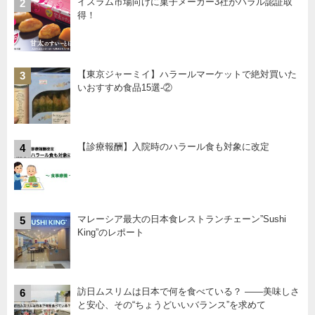
イスラム市場向けに菓子メーカー3社がハラル認証取
2
得！
【東京ジャーミイ】ハラールマーケットで絶対買いた
3
いおすすめ食品15選-②
【診療報酬】入院時のハラール食も対象に改定
4
マレーシア最大の日本食レストランチェーン”Sushi
5
King”のレポート
訪日ムスリムは日本で何を食べている？ ――美味しさ
6
と安心、その“ちょうどいいバランス”を求めて