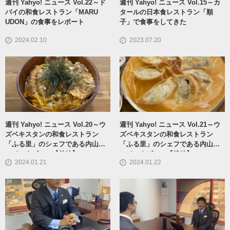
週刊 Yahyo! ニュース Vol.22～ド
週刊 Yahyo! ニュース Vol.15～カ
バイの和食レストラン「MARU
タールの日本食レストラン「順
UDON」の食事をレポート
子」で食事をしてきた
2024.02.10
2023.07.20
週刊 Yahyo! ニュース Vol.20～ウ
週刊 Yahyo! ニュース Vol.21～ウ
ズベキスタンの和食レストラン
ズベキスタンの和食レストラン
「ふる里」のシェフである内山様
「ふる里」のシェフである内山様
にインタビュー【前編】
にインタビュー【後編】
2024.01.21
2024.01.22