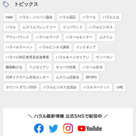
トピックス
halal
ハラル・ジャパン協会
ハラル認証
ハラール
ハラルとは
ハラル
ムスリムフレンドリー
インバウンド
ハラルビジネス
アウトバウンド
ハラールマーク
ハラールセミナー
ムスリム
ハラールラーメン
ハラルビジネス講座
インドネシア
ハラール対応食普及促進事業
ハラル＆ベジタリアン
ヴィーガン
麵屋帆のる
ベジタリアン
オリパラ対策
ハラール弁当
日本イスラーム文化センター
ムスリム試食会
BPJPH
カウントダウン2020
ハラルビジネス交流会
ハラルマーケット
UAE