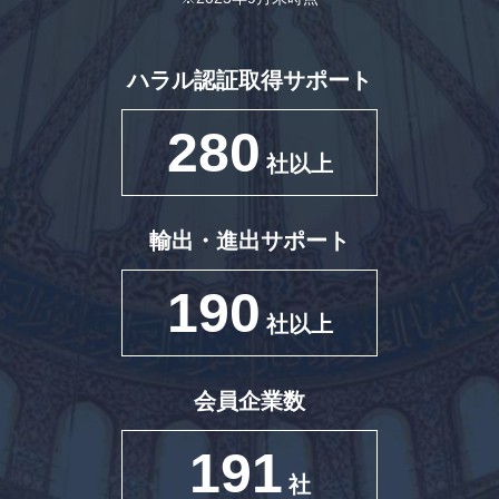
ハラル認証取得サポート
280
社以上
輸出・進出サポート
190
社以上
会員企業数
191
社