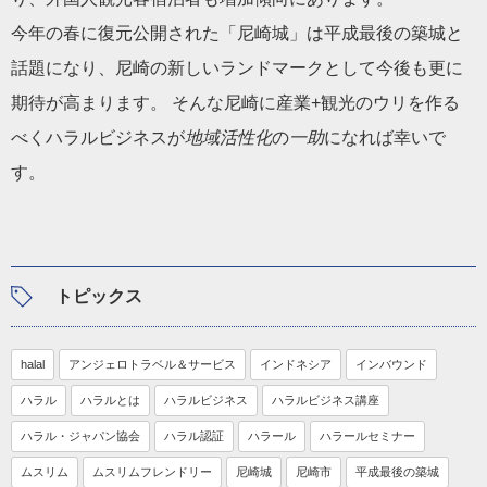
今年の春に復元公開された「尼崎城」は平成最後の築城と
話題になり、尼崎の新しいランドマークとして今後も更に
期待が高まります。 そんな尼崎に産業+観光のウリを作る
べくハラルビジネスが
地域活性化
の
一助
になれば幸いで
す。
トピックス
halal
アンジェロトラベル＆サービス
インドネシア
インバウンド
ハラル
ハラルとは
ハラルビジネス
ハラルビジネス講座
ハラル・ジャパン協会
ハラル認証
ハラール
ハラールセミナー
ムスリム
ムスリムフレンドリー
尼崎城
尼崎市
平成最後の築城