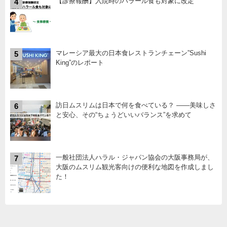
【診療報酬】入院時のハラール食も対象に改定
4
マレーシア最大の日本食レストランチェーン”Sushi
5
King”のレポート
訪日ムスリムは日本で何を食べている？ ――美味しさ
6
と安心、その“ちょうどいいバランス”を求めて
一般社団法人ハラル・ジャパン協会の大阪事務局が、
7
大阪のムスリム観光客向けの便利な地図を作成しまし
た！