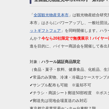
「
全国観光物産見本市
」は観光物産総合研究
本市」はさらにパワーアップし、一般社団法
ットギフトフェア
」を同時開催します。ハラ
んか？
今なら20社限定で無償展示！バイヤ
進を目的に、バイヤー商談会を開催して各出
対象：
ハラール認証商品限定
（食品・菓子・飲料、健康食品、化粧品、生
✔常温のみ実物、冷凍・冷蔵はケースサンプ
✔サンプル配布も可能 ※返却不可
✔チラシ・商談シート郵送50部程度 ※ポス
✔郵送先は現地会場直送のみ対応
東京都立産業貿易センター台東館７階