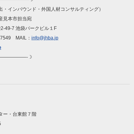
出・インバウンド・外国人材コンサルティング）
産見本市担当宛
2-49-7 池袋パークビル１F
‐7549 MAIL：
info@jhba.jp
e
—————-☽
ター・台東館７階
5