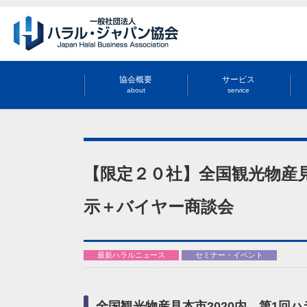
協会概要
サービス
about
service
【限定２０社】全国観光物産見
示＋バイヤー商談会
最新ハラルニュース
セミナー・イベント
全国観光物産見本市2020内 第1回