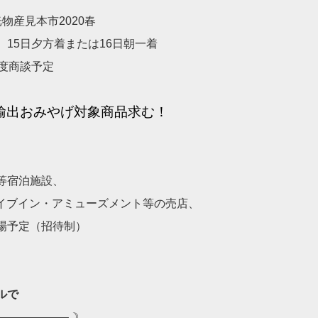
光物産見本市2020春
15日夕方着または16日朝一着
度商談予定
＆輸出おみやげ対象商品求む！
等宿泊施設、
ライブイン・アミューズメント等の売店、
場予定（招待制）
ルで
——————–☽