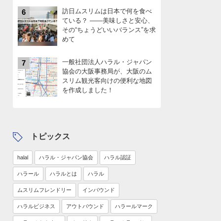
訪日ムスリムは日本で何を食べ
6
ている？ ――美味しさと安心、
その“ちょうどいいバランス”を求
めて
一般社団法人ハラル・ジャパン
7
協会の大阪事務局が、大阪のム
スリム観光客向けの便利な地図
を作成しました！
トピックス
halal
ハラル・ジャパン協会
ハラル認証
ハラール
ハラルとは
ハラル
ムスリムフレンドリー
インバウンド
ハラルビジネス
アウトバウンド
ハラールマーク