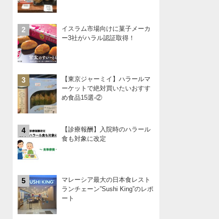
イスラム市場向けに菓子メーカ
2
ー3社がハラル認証取得！
【東京ジャーミイ】ハラールマ
3
ーケットで絶対買いたいおすす
め食品15選-②
【診療報酬】入院時のハラール
4
食も対象に改定
マレーシア最大の日本食レスト
5
ランチェーン”Sushi King”のレポ
ート