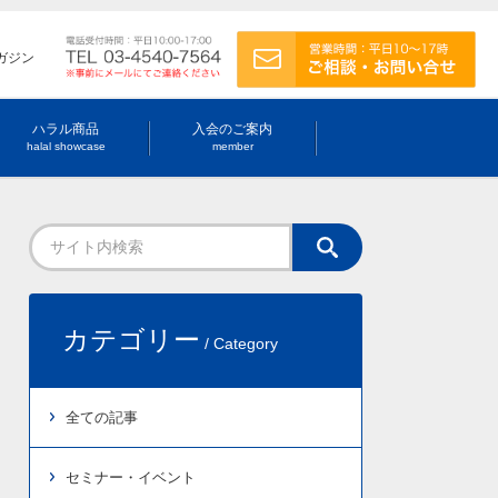
ガジン
ハラル商品
入会のご案内
halal showcase
member
カテゴリー
/ Category
全ての記事
セミナー・イベント