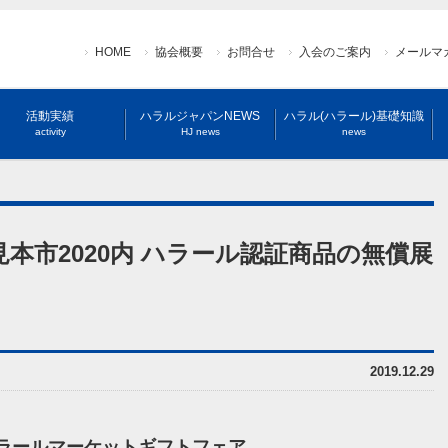
HOME
協会概要
お問合せ
入会のご案内
メールマ
活動実績
ハラルジャパンNEWS
ハラル(ハラール)基礎知識
activity
HJ news
news
本市2020内 ハラール認証商品の無償展
2019.12.29
ハラールマーケットギフトフェア