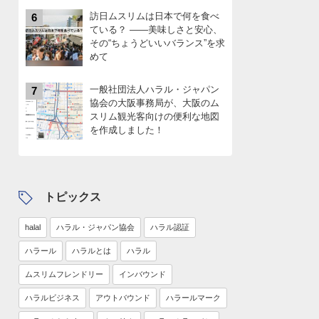
訪日ムスリムは日本で何を食べ
6
ている？ ――美味しさと安心、
その“ちょうどいいバランス”を求
めて
一般社団法人ハラル・ジャパン
7
協会の大阪事務局が、大阪のム
スリム観光客向けの便利な地図
を作成しました！
トピックス
halal
ハラル・ジャパン協会
ハラル認証
ハラール
ハラルとは
ハラル
ムスリムフレンドリー
インバウンド
ハラルビジネス
アウトバウンド
ハラールマーク