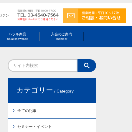
ガジン
ハラル商品
入会のご案内
halal showcase
member
カテゴリー
/ Category
全ての記事
セミナー・イベント