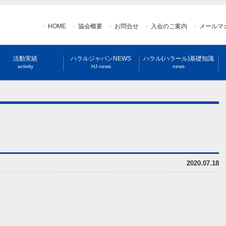
HOME
協会概要
お問合せ
入会のご案内
メールマ
活動実績
ハラルジャパンNEWS
ハラル(ハラール)基礎知識
activity
HJ news
news
2020.07.18