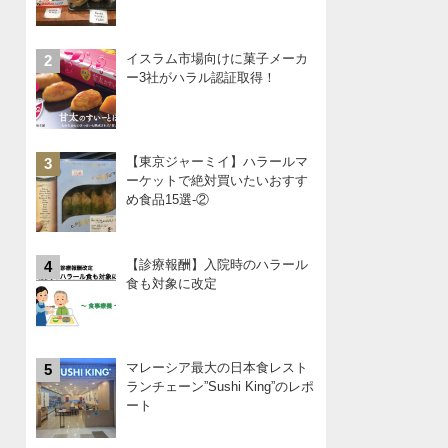
イスラム市場向けに菓子メーカ
2
ー3社がハラル認証取得！
【東京ジャーミイ】ハラールマ
3
ーケットで絶対買いたいおすす
め食品15選-②
【診療報酬】入院時のハラール
4
食も対象に改定
マレーシア最大の日本食レスト
5
ランチェーン”Sushi King”のレポ
ート