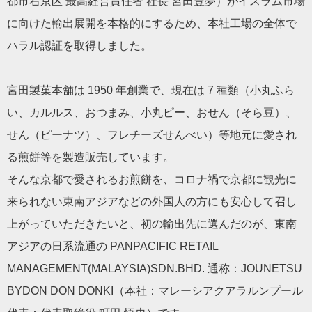
都市右京区 最高経営責任者 社長 宮田豊夢）がイスラム市場
に向けた輸出展開を本格的にするため、本社工場の全体で
ハラル認証を取得しました。
宮田製菓本舗は 1950 年創業で、現在は 7 種類（小丸ふら
い、カルルス、おつまみ、小丸ピー、おせん（そら豆）、
せん（ピーナツ）、フレチーズせんべい）等地元に愛され
る煎餅等を製造販売しています。
そんな京都で愛されるお煎餅を、コロナ禍で京都に観光に
来られない東南アジアなどの外国人の方にも安心して召し
上がっていただきたいと、初の輸出先に選んだのが、東南
アジアの日系流通の PANPACIFIC RETAIL
MANAGEMENT(MALAYSIA)SDN.BHD. 通称：JOUNETSU
BYDON DON DONKI（本社：マレーシアクアラルンプール