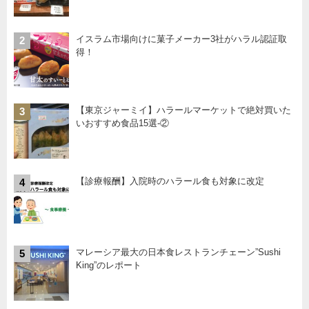
イスラム市場向けに菓子メーカー3社がハラル認証取
2
得！
【東京ジャーミイ】ハラールマーケットで絶対買いた
3
いおすすめ食品15選-②
【診療報酬】入院時のハラール食も対象に改定
4
マレーシア最大の日本食レストランチェーン”Sushi
5
King”のレポート