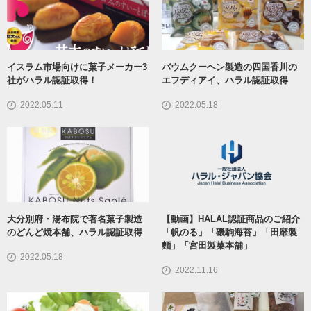
イスラム市場向けに菓子メーカー3
バウムクーヘン製造の四国香川の
社がハラル認証取得！
エフディアイ、ハラル認証取得
2022.05.11
2022.05.18
大分別府・湯布院で著名菓子製造
【動画】HALAL認証商品のご紹介
のどんど焼本舗、ハラル認証取得
「帆のる」「磯駒海苔」「田靡製
麵」「宮田製菓本舗」
2022.05.18
2022.11.16