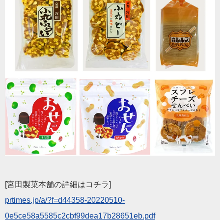
[宮田製菓本舗の詳細はコチラ]
prtimes.jp/a/?f=d44358-20220510-
0e5ce58a5585c2cbf99dea17b28651eb.pdf