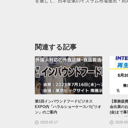
を通じて、日本企業のイスラム市場進出・対
関連する記事
第1回インバウンドフードビジネス
【業務提
EXPO内「ハラルショーケースパビリオ
会出展のお
ン」のご案内
(金)まで
ェックスW
2025.05.17
2026.05