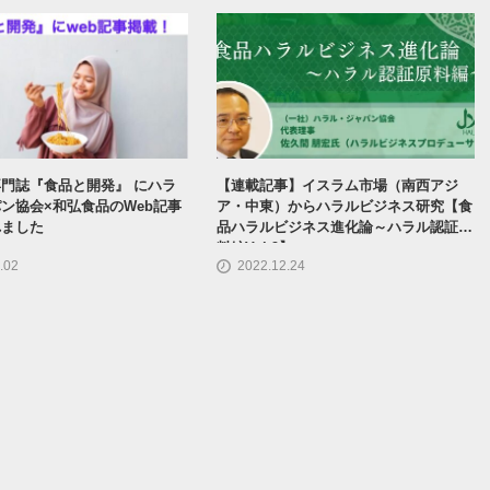
門誌『食品と開発』 にハラ
【連載記事】イスラム市場（南西アジ
ン協会×和弘食品のweb記事
ア・中東）からハラルビジネス研究【食
れました
品ハラルビジネス進化論～ハラル認証原
料編vol.9】
.02
2022.12.24