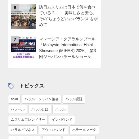
訪日ムスリムは日本で何を食べ
6
ている？ ――美味しさと安心、
その“ちょうどいいバランス”を求
めて
マレーシア・クアラルンプール
7
「Malaysia International Halal
Showcase (MIHAS) 2026」 第3
回ジャパンハラールショーケー
スパビリオン 出展社募集
中！！限定4社
トピックス
halal
ハラル・ジャパン協会
ハラル認証
ハラール
ハラルとは
ハラル
ムスリムフレンドリー
インバウンド
ハラルビジネス
アウトバウンド
ハラールマーク