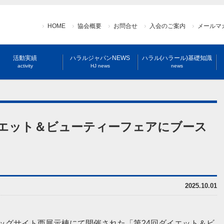
HOME
協会概要
お問合せ
入会のご案内
メールマ
活動実績
ハラルジャパンNEWS
ハラル(ハラール)基礎知識
activity
HJ news
news
イエット＆ビューティーフェアにブース
2025.10.01
京ビッグサイト西展示棟にて開催された「第24回ダイエット＆ビ