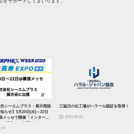
応をサポートしてまいります。
携先シーエムプラス：展示商談
三協日の出工場がハラール認証を取得！
知らせ】5月20日(水)～22日
2021.06.01
幕張メッセで開催「インターフ
eek東京」に出展します！
.14