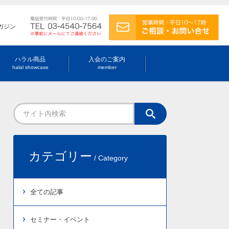
ガジン
ハラル商品
入会のご案内
halal showcase
member
カテゴリー
/ Category
全ての記事
セミナー・イベント