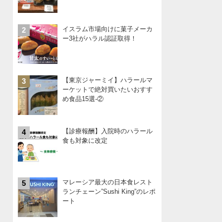
イスラム市場向けに菓子メーカ
2
ー3社がハラル認証取得！
【東京ジャーミイ】ハラールマ
3
ーケットで絶対買いたいおすす
め食品15選-②
【診療報酬】入院時のハラール
4
食も対象に改定
マレーシア最大の日本食レスト
5
ランチェーン”Sushi King”のレポ
ート