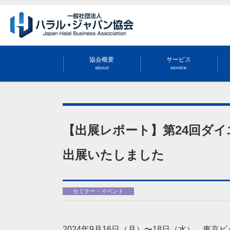
協会概要
サービス
about
service
【出展レポート】第24回ダ
出展いたしました
セミナー・イベント
2024年9月16日（月）〜18日（水）、東