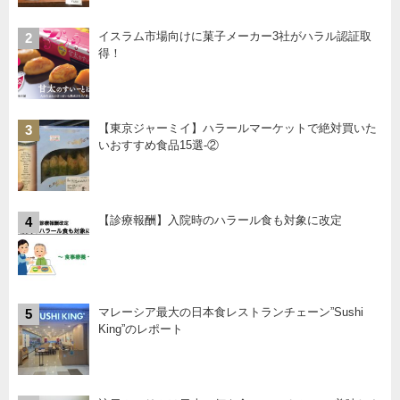
イスラム市場向けに菓子メーカー3社がハラル認証取
2
得！
【東京ジャーミイ】ハラールマーケットで絶対買いた
3
いおすすめ食品15選-②
【診療報酬】入院時のハラール食も対象に改定
4
マレーシア最大の日本食レストランチェーン”Sushi
5
King”のレポート