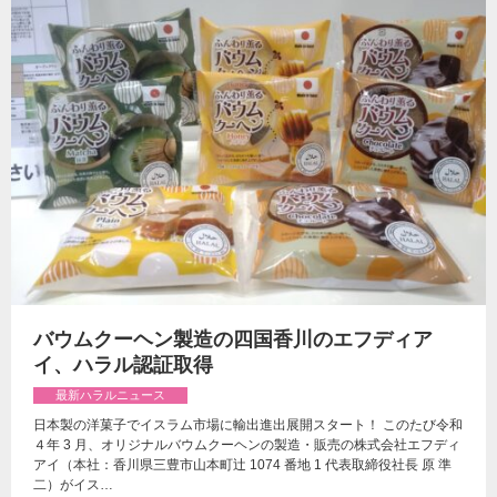
バウムクーヘン製造の四国香川のエフディア
イ、ハラル認証取得
最新ハラルニュース
日本製の洋菓子でイスラム市場に輸出進出展開スタート！ このたび令和
４年 3 月、オリジナルバウムクーヘンの製造・販売の株式会社エフディ
アイ（本社：香川県三豊市山本町辻 1074 番地 1 代表取締役社長 原 準
二）がイス…