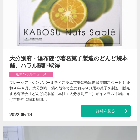
大分別府・湯布院で著名菓子製造のどんど焼本
舗、ハラル認証取得
最新ハラルニュース
マレーシア・シンガポール等イスラム市場に輸出進出展開スタート！ 令
和 4 年 4 月、大分別府・湯布院等で主におみやげ用の菓子を製造・販売
する有限会社どんど焼本舗（本社：大分県別府市）がイスラム市場に向
け本格的に輸出展開…
詳細を見る
2022.05.18