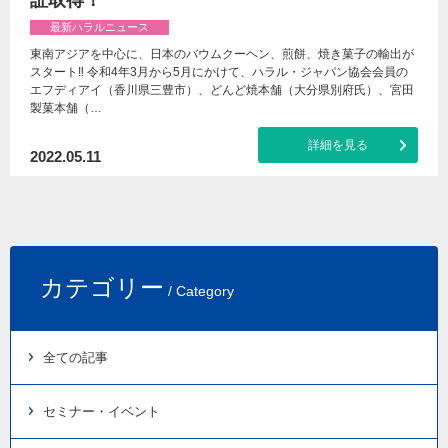
証取得！
最新ハラルニュース
東南アジアを中心に、日本のバウムクーヘン、煎餅、焼き菓子の輸出が
スタート‼ 令和4年3月から5月にかけて、ハラル・ジャパン協会会員の
エフディアイ（香川県三豊市）、どんど焼本舗（大分県別府氏）、宮田
製菓本舗（…
詳細を見る
2022.05.11
カテゴリー
/ Category
全ての記事
セミナー・イベント