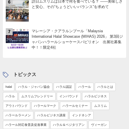
訪日ムスリムは日本で何を食べている？ ――美味しさ
6
と安心、その“ちょうどいいバランス”を求めて
マレーシア・クアラルンプール「Malaysia
7
International Halal Showcase (MIHAS) 2026」 第3回ジ
ャパンハラールショーケースパビリオン 出展社募集
中！！限定4社
トピックス
halal
ハラル・ジャパン協会
ハラル認証
ハラール
ハラルとは
ハラル
ムスリムフレンドリー
インバウンド
ハラルビジネス
アウトバウンド
ハラールマーク
ハラールセミナー
ムスリム
ハラールラーメン
ハラルビジネス講座
インドネシア
ハラール対応食普及促進事業
ハラル＆ベジタリアン
ヴィーガン