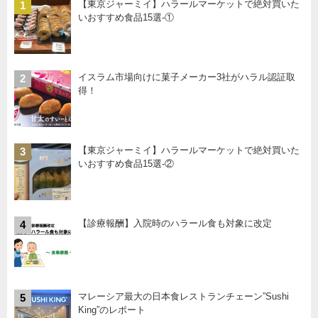
【東京ジャーミイ】ハラールマーケットで絶対買いた
1
いおすすめ食品15選-①
イスラム市場向けに菓子メーカー3社がハラル認証取
2
得！
【東京ジャーミイ】ハラールマーケットで絶対買いた
3
いおすすめ食品15選-②
【診療報酬】入院時のハラール食も対象に改定
4
マレーシア最大の日本食レストランチェーン”Sushi
5
King”のレポート