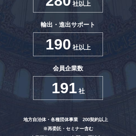
280
社以上
輸出・進出サポート
190
社以上
会員企業数
191
社
地方自治体・各種団体事業 200契約以上
※再委託・セミナー含む