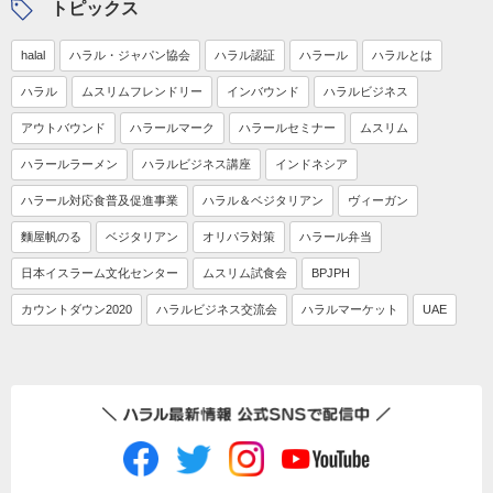
トピックス
halal
ハラル・ジャパン協会
ハラル認証
ハラール
ハラルとは
ハラル
ムスリムフレンドリー
インバウンド
ハラルビジネス
アウトバウンド
ハラールマーク
ハラールセミナー
ムスリム
ハラールラーメン
ハラルビジネス講座
インドネシア
ハラール対応食普及促進事業
ハラル＆ベジタリアン
ヴィーガン
麵屋帆のる
ベジタリアン
オリパラ対策
ハラール弁当
日本イスラーム文化センター
ムスリム試食会
BPJPH
カウントダウン2020
ハラルビジネス交流会
ハラルマーケット
UAE