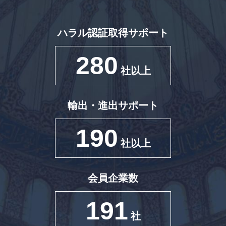
ハラル認証取得サポート
280
社以上
輸出・進出サポート
190
社以上
会員企業数
191
社