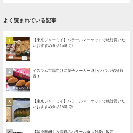
よく読まれている記事
【東京ジャーミイ】ハラールマーケットで絶対買いた
1
いおすすめ食品15選-①
イスラム市場向けに菓子メーカー3社がハラル認証取
2
得！
【東京ジャーミイ】ハラールマーケットで絶対買いた
3
いおすすめ食品15選-②
【診療報酬】入院時のハラール食も対象に改定
4