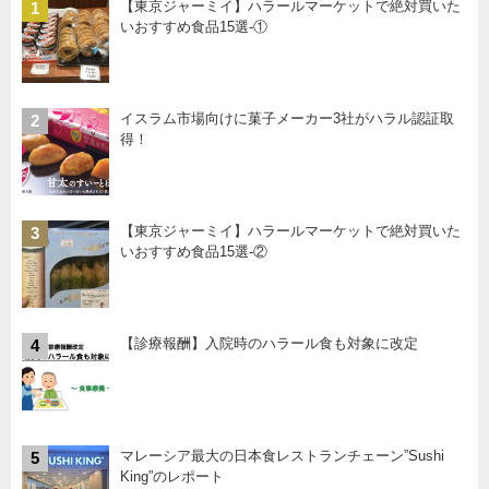
【東京ジャーミイ】ハラールマーケットで絶対買いた
1
いおすすめ食品15選-①
イスラム市場向けに菓子メーカー3社がハラル認証取
2
得！
【東京ジャーミイ】ハラールマーケットで絶対買いた
3
いおすすめ食品15選-②
【診療報酬】入院時のハラール食も対象に改定
4
マレーシア最大の日本食レストランチェーン”Sushi
5
King”のレポート