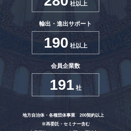
280
社以上
輸出・進出サポート
190
社以上
会員企業数
191
社
地方自治体・各種団体事業 200契約以上
※再委託・セミナー含む