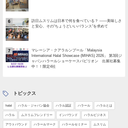
訪日ムスリムは日本で何を食べている？ ――美味しさ
6
と安心、その“ちょうどいいバランス”を求めて
マレーシア・クアラルンプール「Malaysia
7
International Halal Showcase (MIHAS) 2026」 第3回ジ
ャパンハラールショーケースパビリオン 出展社募集
中！！限定4社
トピックス
halal
ハラル・ジャパン協会
ハラル認証
ハラール
ハラルとは
ハラル
ムスリムフレンドリー
インバウンド
ハラルビジネス
アウトバウンド
ハラールマーク
ハラールセミナー
ムスリム