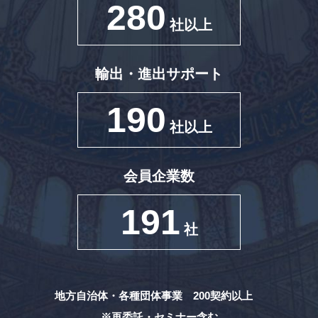
280
社以上
輸出・進出サポート
190
社以上
会員企業数
191
社
地方自治体・各種団体事業 200契約以上
※再委託・セミナー含む