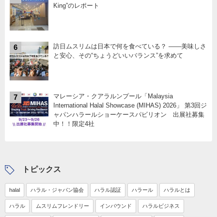
King”のレポート
訪日ムスリムは日本で何を食べている？ ――美味しさ
6
と安心、その“ちょうどいいバランス”を求めて
マレーシア・クアラルンプール「Malaysia
7
International Halal Showcase (MIHAS) 2026」 第3回ジ
ャパンハラールショーケースパビリオン 出展社募集
中！！限定4社
トピックス
halal
ハラル・ジャパン協会
ハラル認証
ハラール
ハラルとは
ハラル
ムスリムフレンドリー
インバウンド
ハラルビジネス