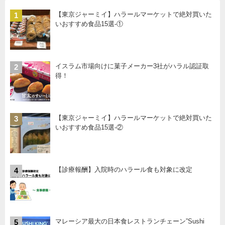
【東京ジャーミイ】ハラールマーケットで絶対買いた
1
いおすすめ食品15選-①
イスラム市場向けに菓子メーカー3社がハラル認証取
2
得！
【東京ジャーミイ】ハラールマーケットで絶対買いた
3
いおすすめ食品15選-②
【診療報酬】入院時のハラール食も対象に改定
4
マレーシア最大の日本食レストランチェーン”Sushi
5