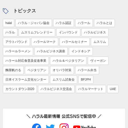
トピックス
halal
ハラル・ジャパン協会
ハラル認証
ハラール
ハラルとは
ハラル
ムスリムフレンドリー
インバウンド
ハラルビジネス
アウトバウンド
ハラールマーク
ハラールセミナー
ムスリム
ハラールラーメン
ハラルビジネス講座
インドネシア
ハラール対応食普及促進事業
ハラル＆ベジタリアン
ヴィーガン
麵屋帆のる
ベジタリアン
オリパラ対策
ハラール弁当
日本イスラーム文化センター
ムスリム試食会
BPJPH
カウントダウン2020
ハラルビジネス交流会
ハラルマーケット
UAE