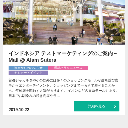
インドネシア テストマーケティングのご案内～
Mall @ Alam Sutera
協会からのお知らせ
最新ハラルニュース
セミナー・イベント
首都ジャカルタやその郊外には多くのショッピングモールが建ち並び食
事からエンターテイメント、ショッピングまで一ヵ所で遊べることか
ら、年齢層を問わず人気があります。 イオンなどの日系モールもあり、
日本でお馴染みの焼き肉屋やラ…
詳細を見る
2019.10.22