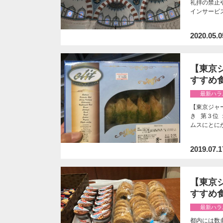
礼拝の禁止
インサービ
2020.05.0
【東京
すすめ食
最新ハラ
【東京ジャ
き 第３位
ムスにとに
2019.07.1
【東京
すすめ食
最新ハラ
都内には数