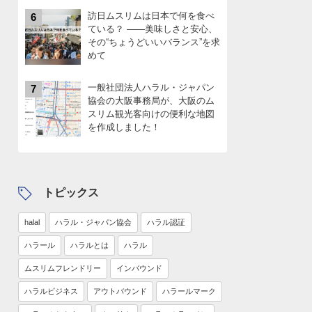
訪日ムスリムは日本で何を食べ
6
ている？ ――美味しさと安心、
その“ちょうどいいバランス”を求
めて
一般社団法人ハラル・ジャパン
7
協会の大阪事務局が、大阪のム
スリム観光客向けの便利な地図
を作成しました！
トピックス
halal
ハラル・ジャパン協会
ハラル認証
ハラール
ハラルとは
ハラル
ムスリムフレンドリー
インバウンド
ハラルビジネス
アウトバウンド
ハラールマーク