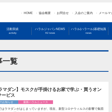
HOME
協会概要
お問合せ
入会のご案内
メールマ
活動実績
ハラルジャパンNEWS
ハラル(ハラール)基礎知識
activity
HJ news
news
事一覧
20ラマダン】モスクが手掛けるお家で学ぶ・買うオン
サービス
のお知らせ
最新ハラルニュース
ではラマダンがはじまっていますが、現在、新型コロナウィルスの影響で集団