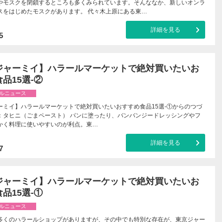
やモスクを閉鎖するところも多くみられています。そんななか、新しいオンラ
スをはじめたモスクがあります。 代々木上原にある東…
詳細を見る
5
ジャーミイ】ハラールマーケットで絶対買いたいお
品15選-②
ルニュース
ーミイ】ハラールマーケットで絶対買いたいおすすめ食品15選-①からのつづ
 ：タヒニ（ごまペースト） パンに塗ったり、バンバンジードレッシングやフ
かく料理に使いやすいのが利点。東…
詳細を見る
7
ジャーミイ】ハラールマーケットで絶対買いたいお
品15選-①
ルニュース
多くのハラールショップがありますが、その中でも特別な存在が、東京ジャー