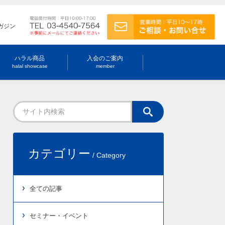
ガジン
ハラル商品
入会のご案内
halal showcase
member
カテゴリー
/ Category
全ての記事
セミナー・イベント