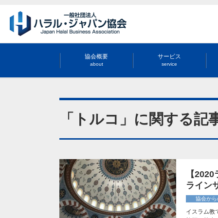
協会概要
サービス
about
service
「トルコ」に関する記
【20
ライン
協会から
イスラム教