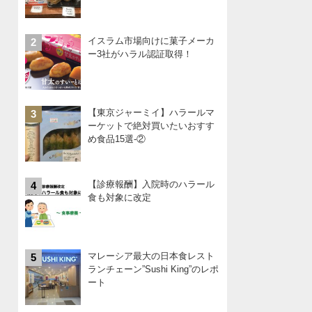
イスラム市場向けに菓子メーカ
2
ー3社がハラル認証取得！
【東京ジャーミイ】ハラールマ
3
ーケットで絶対買いたいおすす
め食品15選-②
【診療報酬】入院時のハラール
4
食も対象に改定
マレーシア最大の日本食レスト
5
ランチェーン”Sushi King”のレポ
ート