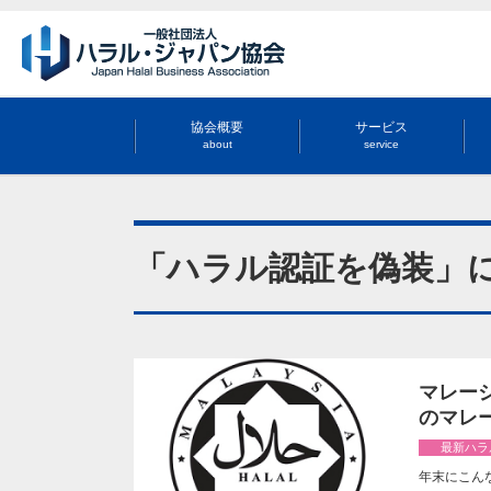
協会概要
サービス
about
service
「ハラル認証を偽装」
マレーシ
のマレ
最新ハラ
年末にこんなニュ