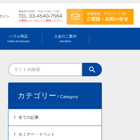
ガジン
ハラル商品
入会のご案内
halal showcase
member
カテゴリー
/ Category
全ての記事
セミナー・イベント