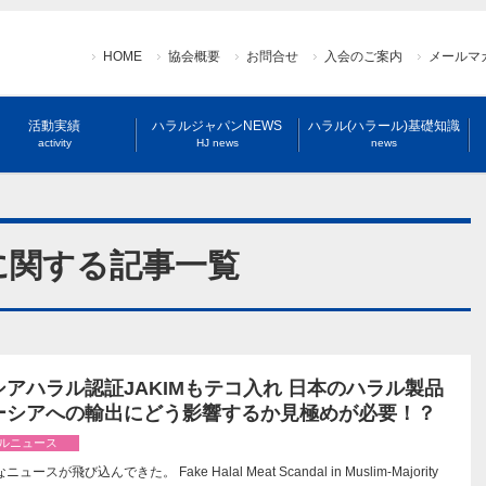
HOME
協会概要
お問合せ
入会のご案内
メールマ
活動実績
ハラルジャパンNEWS
ハラル(ハラール)基礎知識
activity
HJ news
news
に関する記事一覧
アハラル認証JAKIMもテコ入れ 日本のハラル製品
ーシアへの輸出にどう影響するか見極めが必要！？
ルニュース
ースが飛び込んできた。 Fake Halal Meat Scandal in Muslim-Majority