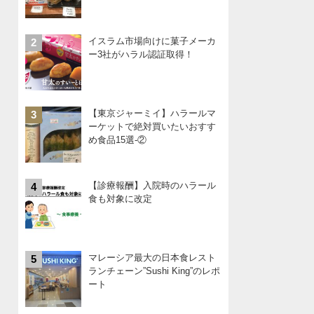
イスラム市場向けに菓子メーカ
2
ー3社がハラル認証取得！
【東京ジャーミイ】ハラールマ
3
ーケットで絶対買いたいおすす
め食品15選-②
【診療報酬】入院時のハラール
4
食も対象に改定
マレーシア最大の日本食レスト
5
ランチェーン”Sushi King”のレポ
ート