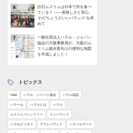
訪日ムスリムは日本で何を食べ
6
ている？ ――美味しさと安心、
その“ちょうどいいバランス”を求
めて
一般社団法人ハラル・ジャパン
7
協会の大阪事務局が、大阪のム
スリム観光客向けの便利な地図
を作成しました！
トピックス
halal
ハラル・ジャパン協会
ハラル認証
ハラール
ハラルとは
ハラル
ムスリムフレンドリー
インバウンド
ハラルビジネス
アウトバウンド
ハラールマーク