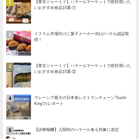
【東京ジャーミイ】ハラールマーケットで絶対買いた
1
いおすすめ食品15選-①
イスラム市場向けに菓子メーカー3社がハラル認証取
2
得！
【東京ジャーミイ】ハラールマーケットで絶対買いた
3
いおすすめ食品15選-②
マレーシア最大の日本食レストランチェーン”Sushi
4
King”のレポート
【診療報酬】入院時のハラール食も対象に改定
5