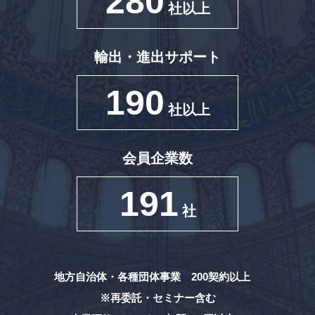
280
社以上
輸出・進出サポート
190
社以上
会員企業数
191
社
地方自治体・各種団体事業 200契約以上
※再委託・セミナー含む