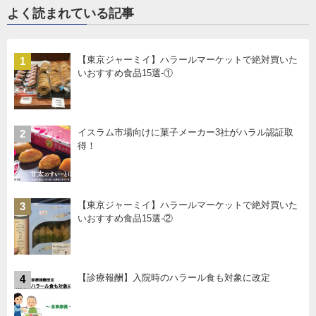
よく読まれている記事
【東京ジャーミイ】ハラールマーケットで絶対買いた
1
いおすすめ食品15選-①
イスラム市場向けに菓子メーカー3社がハラル認証取
2
得！
【東京ジャーミイ】ハラールマーケットで絶対買いた
3
いおすすめ食品15選-②
【診療報酬】入院時のハラール食も対象に改定
4