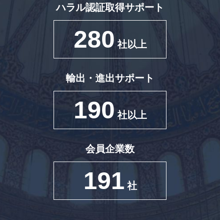
ハラル認証取得サポート
280
社以上
輸出・進出サポート
190
社以上
会員企業数
191
社