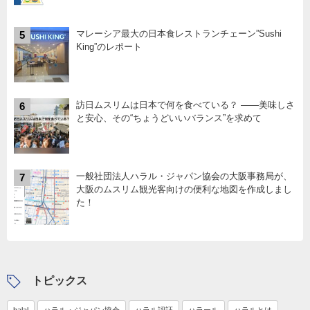
マレーシア最大の日本食レストランチェーン”Sushi
5
King”のレポート
訪日ムスリムは日本で何を食べている？ ――美味しさ
6
と安心、その“ちょうどいいバランス”を求めて
一般社団法人ハラル・ジャパン協会の大阪事務局が、
7
大阪のムスリム観光客向けの便利な地図を作成しまし
た！
トピックス
halal
ハラル・ジャパン協会
ハラル認証
ハラール
ハラルとは