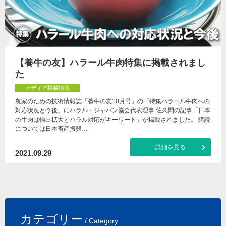
【養牛の友】ハラール牛肉特集に掲載されまし
た
メディア掲載情報
農家のための技術情報誌「養牛の友10月号」の「特集ハラール牛肉への
対応状況と今後」にハラル・ジャパン協会代表理事 佐久間の記事「日本
の牛肉は輸出拡大とハラル対応がキーワード」が掲載されました。 購読
については日本畜産振興…
詳細を見る
2021.09.29
カテゴリー
/ Category