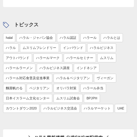
トピックス
halal
ハラル・ジャパン協会
ハラル認証
ハラール
ハラルとは
ハラル
ムスリムフレンドリー
インバウンド
ハラルビジネス
アウトバウンド
ハラールマーク
ハラールセミナー
ムスリム
ハラールラーメン
ハラルビジネス講座
インドネシア
ハラール対応食普及促進事業
ハラル＆ベジタリアン
ヴィーガン
麵屋帆のる
ベジタリアン
オリパラ対策
ハラール弁当
日本イスラーム文化センター
ムスリム試食会
BPJPH
カウントダウン2020
ハラルビジネス交流会
ハラルマーケット
UAE