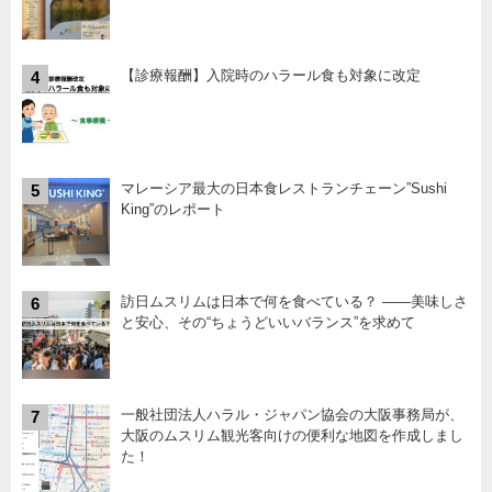
【診療報酬】入院時のハラール食も対象に改定
4
マレーシア最大の日本食レストランチェーン”Sushi
5
King”のレポート
訪日ムスリムは日本で何を食べている？ ――美味しさ
6
と安心、その“ちょうどいいバランス”を求めて
一般社団法人ハラル・ジャパン協会の大阪事務局が、
7
大阪のムスリム観光客向けの便利な地図を作成しまし
た！