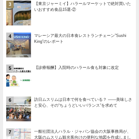
【東京ジャーミイ】ハラールマーケットで絶対買いた
3
いおすすめ食品15選-②
マレーシア最大の日本食レストランチェーン”Sushi
4
King”のレポート
【診療報酬】入院時のハラール食も対象に改定
5
訪日ムスリムは日本で何を食べている？ ――美味しさ
6
と安心、その“ちょうどいいバランス”を求めて
一般社団法人ハラル・ジャパン協会の大阪事務局が、
7
大阪のムスリム観光客向けの便利な地図を作成しまし