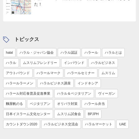
た！
トピックス
halal
ハラル・ジャパン協会
ハラル認証
ハラール
ハラルとは
ハラル
ムスリムフレンドリー
インバウンド
ハラルビジネス
アウトバウンド
ハラールマーク
ハラールセミナー
ムスリム
ハラールラーメン
ハラルビジネス講座
インドネシア
ハラール対応食普及促進事業
ハラル＆ベジタリアン
ヴィーガン
麵屋帆のる
ベジタリアン
オリパラ対策
ハラール弁当
日本イスラーム文化センター
ムスリム試食会
BPJPH
カウントダウン2020
ハラルビジネス交流会
ハラルマーケット
UAE