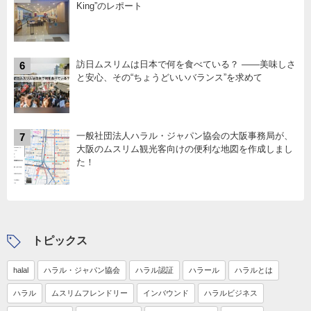
King”のレポート
訪日ムスリムは日本で何を食べている？ ――美味しさ
6
と安心、その“ちょうどいいバランス”を求めて
一般社団法人ハラル・ジャパン協会の大阪事務局が、
7
大阪のムスリム観光客向けの便利な地図を作成しまし
た！
トピックス
halal
ハラル・ジャパン協会
ハラル認証
ハラール
ハラルとは
ハラル
ムスリムフレンドリー
インバウンド
ハラルビジネス