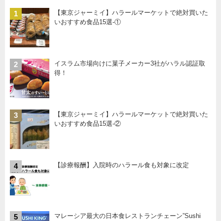
【東京ジャーミイ】ハラールマーケットで絶対買いた
1
いおすすめ食品15選-①
イスラム市場向けに菓子メーカー3社がハラル認証取
2
得！
【東京ジャーミイ】ハラールマーケットで絶対買いた
3
いおすすめ食品15選-②
【診療報酬】入院時のハラール食も対象に改定
4
マレーシア最大の日本食レストランチェーン”Sushi
5