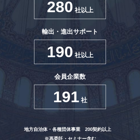
280
社以上
輸出・進出サポート
190
社以上
会員企業数
191
社
地方自治体・各種団体事業 200契約以上
※再委託・セミナー含む