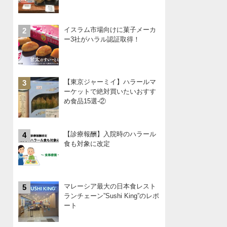
イスラム市場向けに菓子メーカ
2
ー3社がハラル認証取得！
【東京ジャーミイ】ハラールマ
3
ーケットで絶対買いたいおすす
め食品15選-②
【診療報酬】入院時のハラール
4
食も対象に改定
マレーシア最大の日本食レスト
5
ランチェーン”Sushi King”のレポ
ート