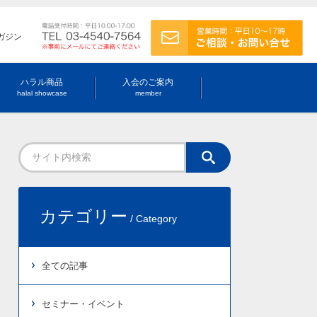
ガジン
ハラル商品
入会のご案内
halal showcase
member
カテゴリー
/ Category
全ての記事
セミナー・イベント