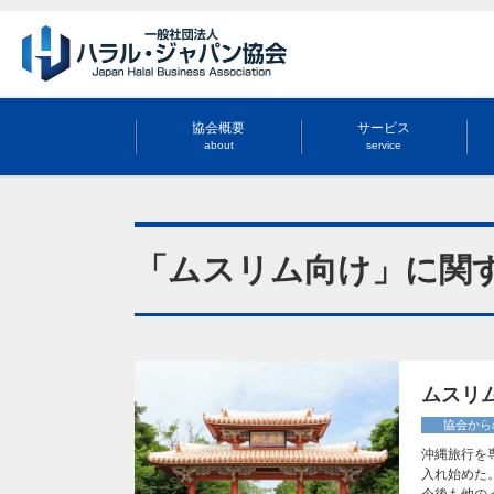
協会概要
サービス
about
service
「ムスリム向け」に関
ムスリ
協会から
沖縄旅行を
入れ始めた
今後も他の