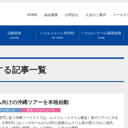
HOME
協会概要
お問合せ
入会のご案内
メールマ
活動実績
ハラルジャパンNEWS
ハラル(ハラール)基礎知識
activity
HJ news
news
する記事一覧
ム向けの沖縄ツアーを本格始動
のお知らせ
最新ハラルニュース
専門に扱う沖縄ツーリストでは、ムスリム（イスラム教徒）客のツアーに力を
。今年6月にはシンガポールから100人規模のムスリム客の受け入れに成功。
イスラム諸国に展開していく計画だ。 ツアーを構想…