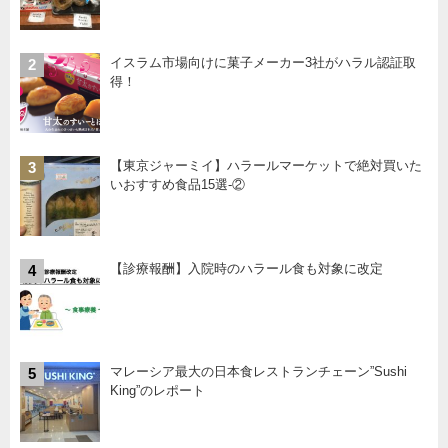
イスラム市場向けに菓子メーカー3社がハラル認証取
2
得！
【東京ジャーミイ】ハラールマーケットで絶対買いた
3
いおすすめ食品15選-②
【診療報酬】入院時のハラール食も対象に改定
4
マレーシア最大の日本食レストランチェーン”Sushi
5
King”のレポート