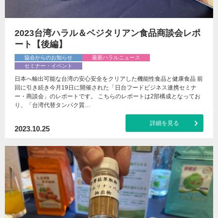
2023台湾ハラル＆ベジタリアン食品商談会レポ
ート【後編】
協会からのお知らせ
最新ハラルニュース
セミナー・イベント
日本へ輸出可能な台湾の安心安全をクリアした機能性食品と健康食品 前
回に引き続き今月19日に開催された「日台フードビジネス連携セミナ
ー・商談会」のレポートです。 こちらのレポートは2部構成となってお
り、「台湾代替タンパク質…
詳細を見る
2023.10.25