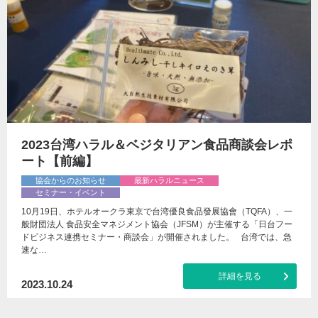
2023台湾ハラル＆ベジタリアン食品商談会レポ
ート【前編】
協会からのお知らせ
最新ハラルニュース
セミナー・イベント
10月19日、ホテルオークラ東京で台湾優良食品發展協會（TQFA）、一
般財団法人 食品安全マネジメント協会（JFSM）が主催する「日台フー
ドビジネス連携セミナー・商談会」が開催されました。 台湾では、急
速な…
詳細を見る
2023.10.24