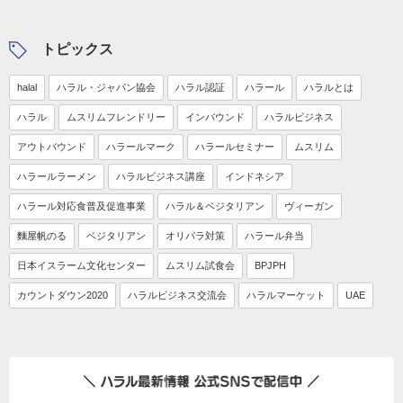
トピックス
halal
ハラル・ジャパン協会
ハラル認証
ハラール
ハラルとは
ハラル
ムスリムフレンドリー
インバウンド
ハラルビジネス
アウトバウンド
ハラールマーク
ハラールセミナー
ムスリム
ハラールラーメン
ハラルビジネス講座
インドネシア
ハラール対応食普及促進事業
ハラル＆ベジタリアン
ヴィーガン
麵屋帆のる
ベジタリアン
オリパラ対策
ハラール弁当
日本イスラーム文化センター
ムスリム試食会
BPJPH
カウントダウン2020
ハラルビジネス交流会
ハラルマーケット
UAE