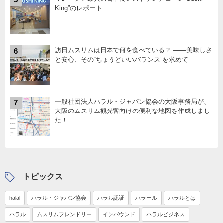
King”のレポート
訪日ムスリムは日本で何を食べている？ ――美味しさ
6
と安心、その“ちょうどいいバランス”を求めて
一般社団法人ハラル・ジャパン協会の大阪事務局が、
7
大阪のムスリム観光客向けの便利な地図を作成しまし
た！
トピックス
halal
ハラル・ジャパン協会
ハラル認証
ハラール
ハラルとは
ハラル
ムスリムフレンドリー
インバウンド
ハラルビジネス