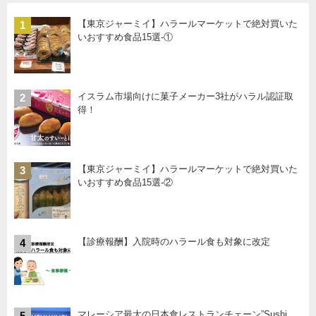
【東京ジャーミイ】ハラールマーケットで絶対買いた
1
いおすすめ食品15選-①
イスラム市場向けに菓子メーカー3社がハラル認証取
2
得！
【東京ジャーミイ】ハラールマーケットで絶対買いた
3
いおすすめ食品15選-②
【診療報酬】入院時のハラール食も対象に改定
4
マレーシア最大の日本食レストランチェーン”Sushi
5