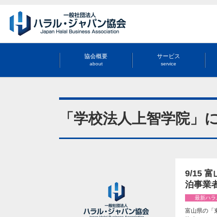
協会概要
サービス
about
service
「学校法人上智学院」
9/15
泊事業
最新ハラ
富山県の「