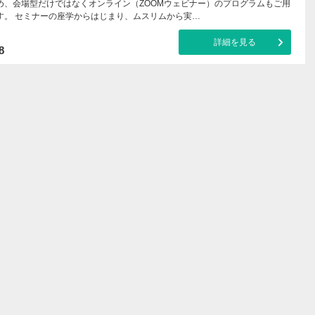
め、会場型だけではなくオンライン（ZOOMウェビナー）のプログラムもご用
す。 セミナーの座学からはじまり、ムスリムから実…
詳細を見る
8