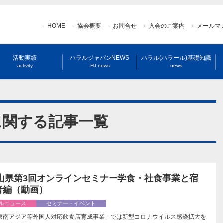
HOME
協会概要
お問合せ
入会のご案内
メールマ
活動実績
ハラルジャパンNEWS
ハラル(ハラール)基礎知識
activity
HJ news
news
に関する記事一覧
 富山県第3回オンラインセミナー学食・社食事業と宿
者編（動画）
ルニュース
セミナー・イベント
東南アジア等外国人対応飲食店育成事業」では新型コロナウイルス感染拡大を