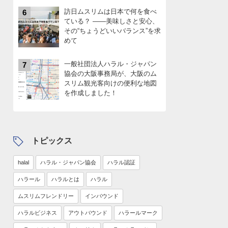
訪日ムスリムは日本で何を食べ
6
ている？ ――美味しさと安心、
その“ちょうどいいバランス”を求
めて
一般社団法人ハラル・ジャパン
7
協会の大阪事務局が、大阪のム
スリム観光客向けの便利な地図
を作成しました！
トピックス
halal
ハラル・ジャパン協会
ハラル認証
ハラール
ハラルとは
ハラル
ムスリムフレンドリー
インバウンド
ハラルビジネス
アウトバウンド
ハラールマーク