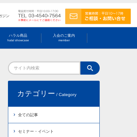
ガジン
ハラル商品
入会のご案内
halal showcase
member
カテゴリー
/ Category
全ての記事
セミナー・イベント