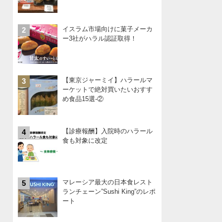
イスラム市場向けに菓子メーカ
2
ー3社がハラル認証取得！
【東京ジャーミイ】ハラールマ
3
ーケットで絶対買いたいおすす
め食品15選-②
【診療報酬】入院時のハラール
4
食も対象に改定
マレーシア最大の日本食レスト
5
ランチェーン”Sushi King”のレポ
ート