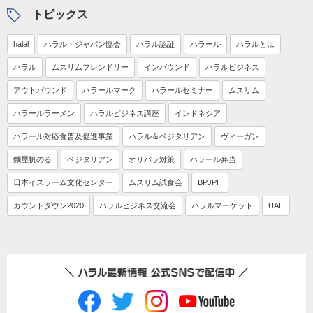
トピックス
halal
ハラル・ジャパン協会
ハラル認証
ハラール
ハラルとは
ハラル
ムスリムフレンドリー
インバウンド
ハラルビジネス
アウトバウンド
ハラールマーク
ハラールセミナー
ムスリム
ハラールラーメン
ハラルビジネス講座
インドネシア
ハラール対応食普及促進事業
ハラル＆ベジタリアン
ヴィーガン
麵屋帆のる
ベジタリアン
オリパラ対策
ハラール弁当
日本イスラーム文化センター
ムスリム試食会
BPJPH
カウントダウン2020
ハラルビジネス交流会
ハラルマーケット
UAE