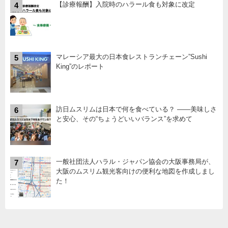
【診療報酬】入院時のハラール食も対象に改定
4
マレーシア最大の日本食レストランチェーン”Sushi
5
King”のレポート
訪日ムスリムは日本で何を食べている？ ――美味しさ
6
と安心、その“ちょうどいいバランス”を求めて
一般社団法人ハラル・ジャパン協会の大阪事務局が、
7
大阪のムスリム観光客向けの便利な地図を作成しまし
た！