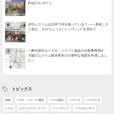
King”のレポート
訪日ムスリムは日本で何を食べている？ ――美味しさ
6
と安心、その“ちょうどいいバランス”を求めて
一般社団法人ハラル・ジャパン協会の大阪事務局が、
7
大阪のムスリム観光客向けの便利な地図を作成しまし
た！
トピックス
halal
ハラル・ジャパン協会
ハラル認証
ハラール
ハラルとは
ハラル
ムスリムフレンドリー
インバウンド
ハラルビジネス