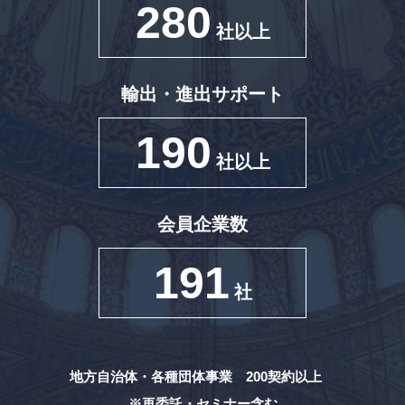
280
社以上
輸出・進出サポート
190
社以上
会員企業数
191
社
地方自治体・各種団体事業 200契約以上
※再委託・セミナー含む