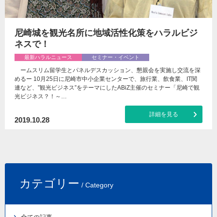
尼崎城を観光名所に地域活性化策をハラルビジ
ネスで！
最新ハラルニュース
セミナー・イベント
ームスリム留学生とパネルデスカッション、懇親会を実施し交流を深
めるー 10月25日に尼崎市中小企業センターで、旅行業、飲食業、IT関
連など、”観光ビジネス”をテーマにしたABiZ主催のセミナー「尼崎で観
光ビジネス？！～…
詳細を見る
2019.10.28
カテゴリー
/ Category