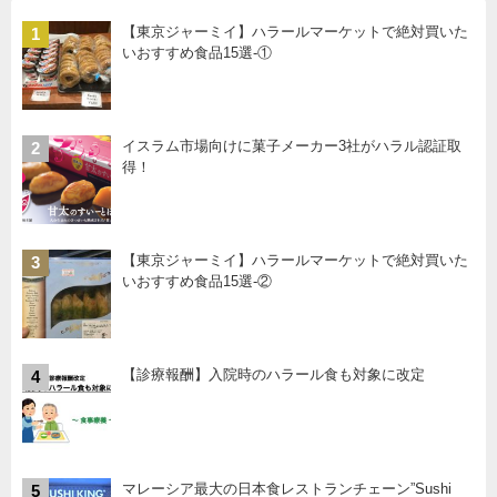
【東京ジャーミイ】ハラールマーケットで絶対買いた
1
いおすすめ食品15選-①
イスラム市場向けに菓子メーカー3社がハラル認証取
2
得！
【東京ジャーミイ】ハラールマーケットで絶対買いた
3
いおすすめ食品15選-②
【診療報酬】入院時のハラール食も対象に改定
4
マレーシア最大の日本食レストランチェーン”Sushi
5