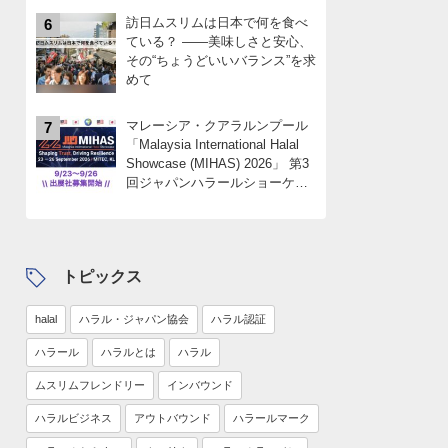
訪日ムスリムは日本で何を食べ
6
ている？ ――美味しさと安心、
その“ちょうどいいバランス”を求
めて
マレーシア・クアラルンプール
7
「Malaysia International Halal
Showcase (MIHAS) 2026」 第3
回ジャパンハラールショーケー
スパビリオン 出展社募集
中！！限定4社
トピックス
halal
ハラル・ジャパン協会
ハラル認証
ハラール
ハラルとは
ハラル
ムスリムフレンドリー
インバウンド
ハラルビジネス
アウトバウンド
ハラールマーク