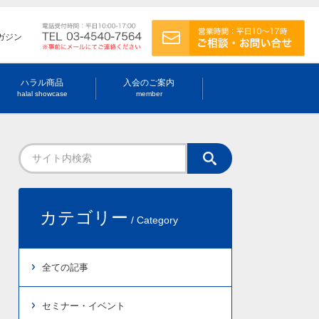
ガジン
ハラル商品
入会のご案内
halal showcase
member
カテゴリー
/ Category
全ての記事
セミナー・イベント