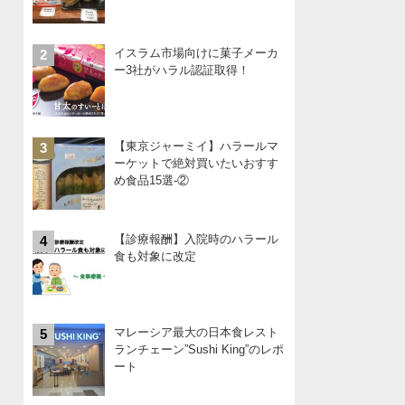
イスラム市場向けに菓子メーカ
2
ー3社がハラル認証取得！
【東京ジャーミイ】ハラールマ
3
ーケットで絶対買いたいおすす
め食品15選-②
【診療報酬】入院時のハラール
4
食も対象に改定
マレーシア最大の日本食レスト
5
ランチェーン”Sushi King”のレポ
ート