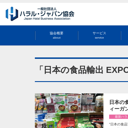
協会概要
サービス
about
service
「日本の食品輸出 EX
日本の食
ィーガ
最新ハラ
“日本の食品