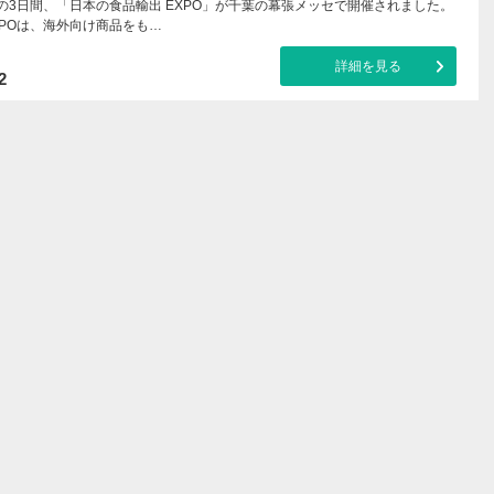
での3日間、「日本の食品輸出 EXPO」が千葉の幕張メッセで開催されました。
XPOは、海外向け商品をも…
詳細を見る
2