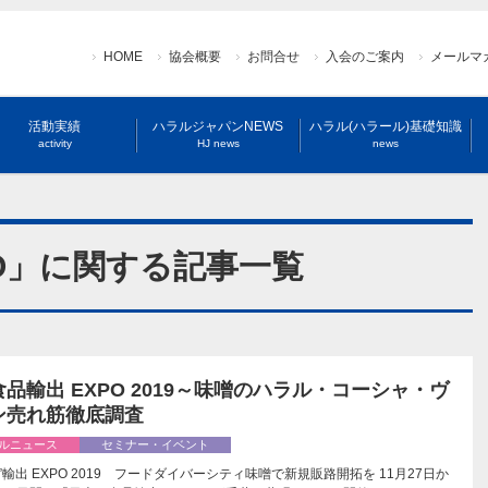
HOME
協会概要
お問合せ
入会のご案内
メールマ
活動実績
ハラルジャパンNEWS
ハラル(ハラール)基礎知識
activity
HJ news
news
PO」に関する記事一覧
品輸出 EXPO 2019～味噌のハラル・コーシャ・ヴ
ン売れ筋徹底調査
ルニュース
セミナー・イベント
”輸出 EXPO 2019 フードダイバーシティ味噌で新規販路開拓を 11月27日か