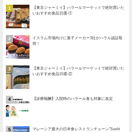
【東京ジャーミイ】ハラールマーケットで絶対買いた
1
いおすすめ食品15選-①
イスラム市場向けに菓子メーカー3社がハラル認証取
2
得！
【東京ジャーミイ】ハラールマーケットで絶対買いた
3
いおすすめ食品15選-②
【診療報酬】入院時のハラール食も対象に改定
4
マレーシア最大の日本食レストランチェーン”Sushi
5