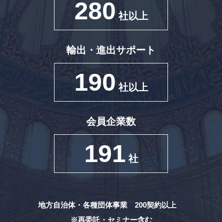
280
社以上
輸出・進出サポート
190
社以上
会員企業数
191
社
地方自治体・各種団体事業 200契約以上
※再委託・セミナー含む