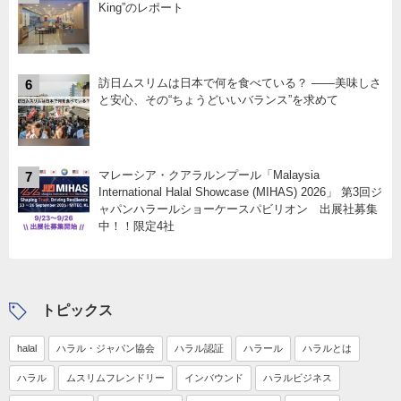
King”のレポート
訪日ムスリムは日本で何を食べている？ ――美味しさ
6
と安心、その“ちょうどいいバランス”を求めて
マレーシア・クアラルンプール「Malaysia
7
International Halal Showcase (MIHAS) 2026」 第3回ジ
ャパンハラールショーケースパビリオン 出展社募集
中！！限定4社
トピックス
halal
ハラル・ジャパン協会
ハラル認証
ハラール
ハラルとは
ハラル
ムスリムフレンドリー
インバウンド
ハラルビジネス