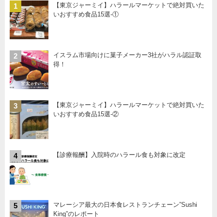
【東京ジャーミイ】ハラールマーケットで絶対買いた
1
いおすすめ食品15選-①
イスラム市場向けに菓子メーカー3社がハラル認証取
2
得！
【東京ジャーミイ】ハラールマーケットで絶対買いた
3
いおすすめ食品15選-②
【診療報酬】入院時のハラール食も対象に改定
4
マレーシア最大の日本食レストランチェーン”Sushi
5
King”のレポート