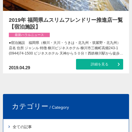
2019年 福岡県ムスリムフレンドリー推進店一覧
【宿泊施設】
最新ハラルニュース
●宿泊施設 福岡県（柳川・大川・うきは・北九州・筑紫野・北九州）
店名 住所 ジャンル 特徴 柳川ビジネスホテル 柳川市三橋町高畑243-1
(0944)74-1500 ビジネスホテル 天神から５０分！西鉄柳川駅から徒歩…
詳細を見る
2019.04.29
カテゴリー
/ Category
全ての記事