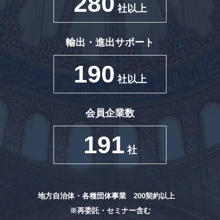
280
社以上
輸出・進出サポート
190
社以上
会員企業数
191
社
地方自治体・各種団体事業 200契約以上
※再委託・セミナー含む