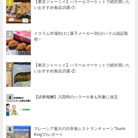
【東京ジャーミイ】ハラールマーケットで絶対買いた
1
いおすすめ食品15選-①
イスラム市場向けに菓子メーカー3社がハラル認証取
2
得！
【東京ジャーミイ】ハラールマーケットで絶対買いた
3
いおすすめ食品15選-②
【診療報酬】入院時のハラール食も対象に改定
4
マレーシア最大の日本食レストランチェーン”Sushi
5
King”のレポート