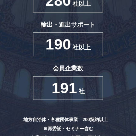
280
社以上
輸出・進出サポート
190
社以上
会員企業数
191
社
地方自治体・各種団体事業 200契約以上
※再委託・セミナー含む