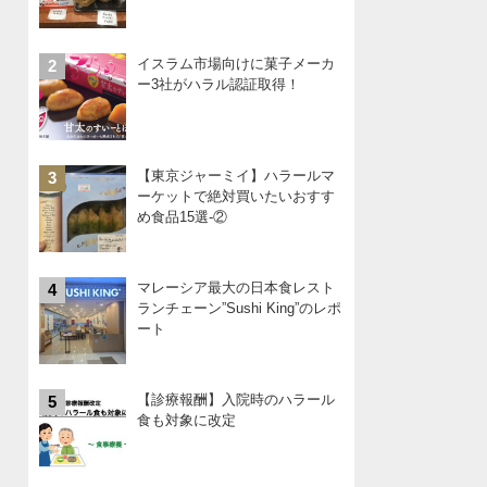
イスラム市場向けに菓子メーカ
2
ー3社がハラル認証取得！
【東京ジャーミイ】ハラールマ
3
ーケットで絶対買いたいおすす
め食品15選-②
マレーシア最大の日本食レスト
4
ランチェーン”Sushi King”のレポ
ート
【診療報酬】入院時のハラール
5
食も対象に改定