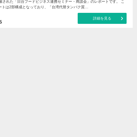
開催された「日台フードビジネス連携セミナー・商談会」のレポートです。 こ
ートは2部構成となっており、「台湾代替タンパク質…
詳細を見る
5