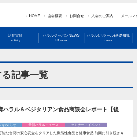
HOME
協会概要
お問合せ
入会のご案内
メールマ
活動実績
ハラルジャパンNEWS
ハラル(ハラール)基礎知識
activity
HJ news
news
する記事一覧
3台湾ハラル＆ベジタリアン食品商談会レポート【後
のお知らせ
最新ハラルニュース
セミナー・イベント
可能な台湾の安心安全をクリアした機能性食品と健康食品 前回に引き続き今