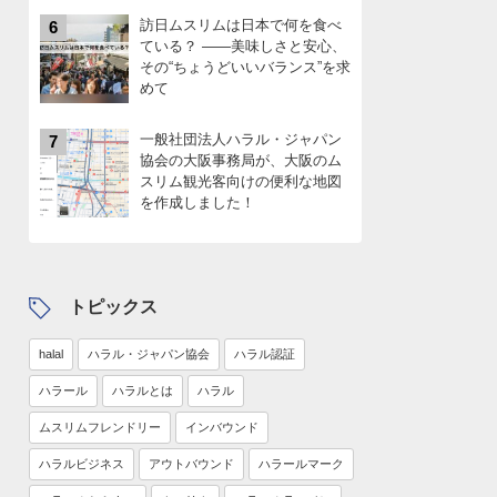
訪日ムスリムは日本で何を食べ
6
ている？ ――美味しさと安心、
その“ちょうどいいバランス”を求
めて
一般社団法人ハラル・ジャパン
7
協会の大阪事務局が、大阪のム
スリム観光客向けの便利な地図
を作成しました！
トピックス
halal
ハラル・ジャパン協会
ハラル認証
ハラール
ハラルとは
ハラル
ムスリムフレンドリー
インバウンド
ハラルビジネス
アウトバウンド
ハラールマーク