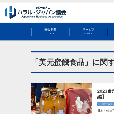
協会概要
サービス
about
service
「美元蜜餞食品」に関
202
編】
協会から
日本へ輸出