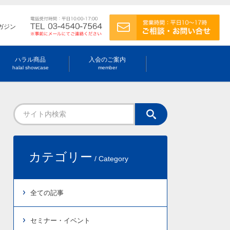
ガジン
ハラル商品
入会のご案内
halal showcase
member
カテゴリー
/ Category
全ての記事
セミナー・イベント