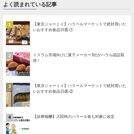
よく読まれている記事
【東京ジャーミイ】ハラールマーケットで絶対買いた
1
いおすすめ食品15選-①
イスラム市場向けに菓子メーカー3社がハラル認証取
2
得！
【東京ジャーミイ】ハラールマーケットで絶対買いた
3
いおすすめ食品15選-②
【診療報酬】入院時のハラール食も対象に改定
4