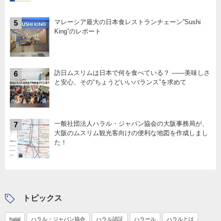
マレーシア最大の日本食レストランチェーン”Sushi
5
King”のレポート
訪日ムスリムは日本で何を食べている？ ――美味しさ
6
と安心、その“ちょうどいいバランス”を求めて
一般社団法人ハラル・ジャパン協会の大阪事務局が、
7
大阪のムスリム観光客向けの便利な地図を作成しまし
た！
トピックス
halal
ハラル・ジャパン協会
ハラル認証
ハラール
ハラルとは