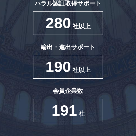
ハラル認証取得サポート
280
社以上
輸出・進出サポート
190
社以上
会員企業数
191
社