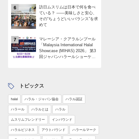
訪日ムスリムは日本で何を食べ
6
ている？ ――美味しさと安心、
その“ちょうどいいバランス”を求
めて
マレーシア・クアラルンプール
7
「Malaysia International Halal
Showcase (MIHAS) 2026」 第3
回ジャパンハラールショーケー
スパビリオン 出展社募集
中！！限定4社
トピックス
halal
ハラル・ジャパン協会
ハラル認証
ハラール
ハラルとは
ハラル
ムスリムフレンドリー
インバウンド
ハラルビジネス
アウトバウンド
ハラールマーク