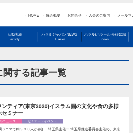
HOME
協会概要
お問合せ
入会のご案内
メールマ
活動実績
ハラルジャパンNEWS
ハラル(ハラール)基礎知識
activity
HJ news
news
に関する記事一覧
ンティア(東京2020)イスラム圏の文化や食の多様
ぶセミナー
ルニュース
セミナー・イベント
間６コマで約３００人が参加 埼玉県主催ー 埼玉県推進委員会主催の、東京