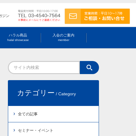
ガジン
ハラル商品
入会のご案内
halal showcase
member
カテゴリー
/ Category
全ての記事
セミナー・イベント