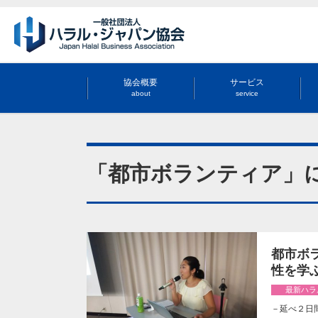
協会概要
サービス
about
service
「都市ボランティア」
都市ボラ
性を学
最新ハラ
－延べ２日