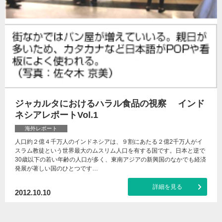
ジャカルタにおけるハラル食品の視察 インド
ネシアレポートVol.1
海外レポート
人口約２億４千万人のインドネシアは、９割にあたる２億2千万人がイ
スラム教徒という世界最大のムスリム人口を有する国です。日本と逆で
30歳以下の若い年齢の人口が多く、東南アジアの新興国のなかでも経済
発展が著しい国のひとつです…
詳細を見る
2012.10.10