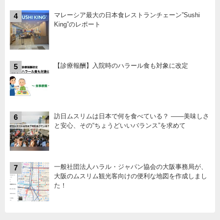
マレーシア最大の日本食レストランチェーン”Sushi
4
King”のレポート
【診療報酬】入院時のハラール食も対象に改定
5
訪日ムスリムは日本で何を食べている？ ――美味しさ
6
と安心、その“ちょうどいいバランス”を求めて
一般社団法人ハラル・ジャパン協会の大阪事務局が、
7
大阪のムスリム観光客向けの便利な地図を作成しまし
た！