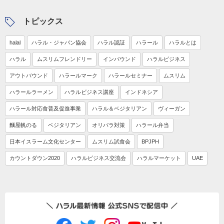
トピックス
halal
ハラル・ジャパン協会
ハラル認証
ハラール
ハラルとは
ハラル
ムスリムフレンドリー
インバウンド
ハラルビジネス
アウトバウンド
ハラールマーク
ハラールセミナー
ムスリム
ハラールラーメン
ハラルビジネス講座
インドネシア
ハラール対応食普及促進事業
ハラル＆ベジタリアン
ヴィーガン
麵屋帆のる
ベジタリアン
オリパラ対策
ハラール弁当
日本イスラーム文化センター
ムスリム試食会
BPJPH
カウントダウン2020
ハラルビジネス交流会
ハラルマーケット
UAE