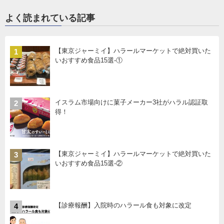
よく読まれている記事
【東京ジャーミイ】ハラールマーケットで絶対買いた
1
いおすすめ食品15選-①
イスラム市場向けに菓子メーカー3社がハラル認証取
2
得！
【東京ジャーミイ】ハラールマーケットで絶対買いた
3
いおすすめ食品15選-②
【診療報酬】入院時のハラール食も対象に改定
4