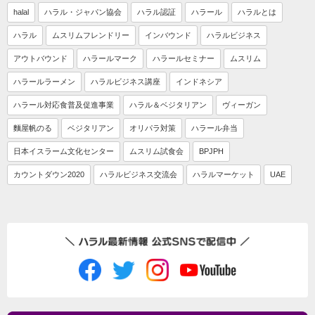
halal
ハラル・ジャパン協会
ハラル認証
ハラール
ハラルとは
ハラル
ムスリムフレンドリー
インバウンド
ハラルビジネス
アウトバウンド
ハラールマーク
ハラールセミナー
ムスリム
ハラールラーメン
ハラルビジネス講座
インドネシア
ハラール対応食普及促進事業
ハラル＆ベジタリアン
ヴィーガン
麵屋帆のる
ベジタリアン
オリパラ対策
ハラール弁当
日本イスラーム文化センター
ムスリム試食会
BPJPH
カウントダウン2020
ハラルビジネス交流会
ハラルマーケット
UAE