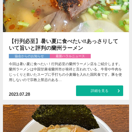
【行列必至】暑い夏に食べたい‼あっさりして
いて旨いと評判の蘭州ラーメン
協会からのお知らせ
最新ハラルニュース
今回は暑い夏に食べたい！行列必至の蘭州ラーメン店をご紹介します。
蘭州ラーメンは中国甘粛省蘭州市が発祥と言われている、牛骨や牛肉を
じっくりと炊いたスープに手打ちの小麦麺を入れた国民食です。豚を使
用しないので宗教上禁忌のある…
詳細を見る
2023.07.28