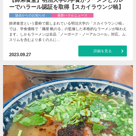
【師弟食堂】明治大学の学食がラーメンとカレ
ーでハラール認証を取得【スカイラウンジ暁】
協会からのお知らせ
最新ハラルニュース
師弟食堂という愛称で親しまれている明治大学の「スカイラウンジ暁」
では、学食価格で「麺屋 帆のる」の監修した本格的なラーメンが味わえ
ます。しかもラーメンは全品「ノーポーク・ノーアルコール」対応。ム
スリムを含むより多くの人に…
詳細を見る
2023.09.27