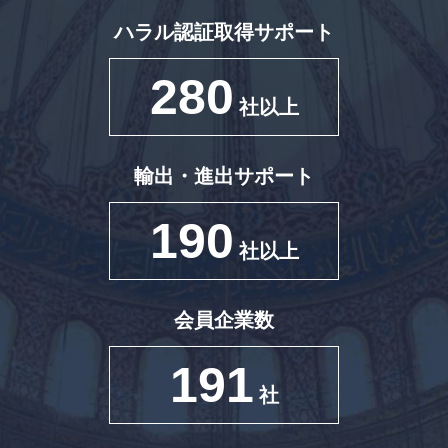
ハラル認証取得サポート
280
社以上
輸出・進出サポート
190
社以上
会員企業数
191
社