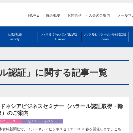
HOME
協会概要
お問合せ
入会のご案内
メールマ
活動実績
ハラルジャパンNEWS
ハラル(ハラール)基礎知識
activity
HJ news
news
ラル認証」に関する記事一覧
 インドネシアビジネスセミナー（ハラール認証取得・輸
出）のご案内
ルニュース
セミナー・イベント
日本食料新聞社で、インドネシアビジネスセミナー2020春を開催します。こち