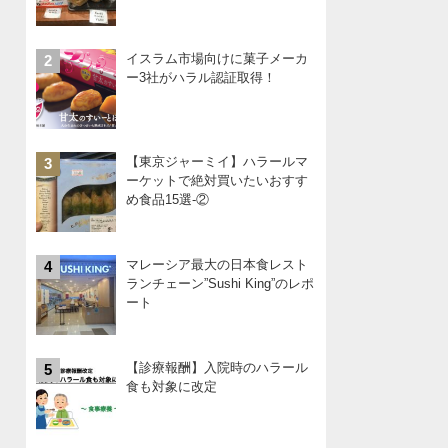
イスラム市場向けに菓子メーカ
2
ー3社がハラル認証取得！
【東京ジャーミイ】ハラールマ
3
ーケットで絶対買いたいおすす
め食品15選-②
マレーシア最大の日本食レスト
4
ランチェーン”Sushi King”のレポ
ート
【診療報酬】入院時のハラール
5
食も対象に改定