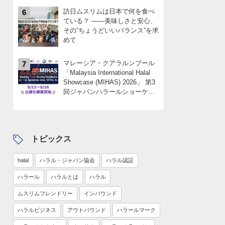
訪日ムスリムは日本で何を食べ
6
ている？ ――美味しさと安心、
その“ちょうどいいバランス”を求
めて
マレーシア・クアラルンプール
7
「Malaysia International Halal
Showcase (MIHAS) 2026」 第3
回ジャパンハラールショーケー
スパビリオン 出展社募集
中！！限定4社
トピックス
halal
ハラル・ジャパン協会
ハラル認証
ハラール
ハラルとは
ハラル
ムスリムフレンドリー
インバウンド
ハラルビジネス
アウトバウンド
ハラールマーク