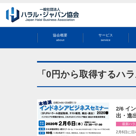
協会概要
サービス
about
service
「0円から取得するハ
2/6
出・進
最新ハラ
2月6日に