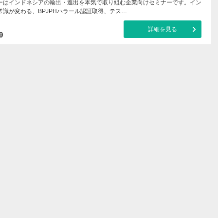
ーはインドネシアの輸出・進出を本気で取り組む企業向けセミナーです。イン
常識が変わる、BPJPHハラール認証取得、テス…
詳細を見る
9