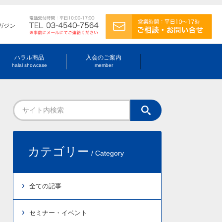
ガジン
ハラル商品
入会のご案内
halal showcase
member
カテゴリー
/ Category
全ての記事
セミナー・イベント