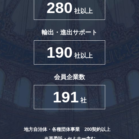
280
社以上
輸出・進出サポート
190
社以上
会員企業数
191
社
地方自治体・各種団体事業 200契約以上
※再委託・セミナー含む