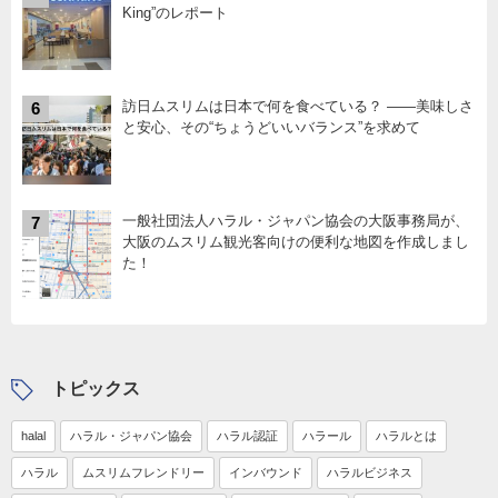
King”のレポート
訪日ムスリムは日本で何を食べている？ ――美味しさ
6
と安心、その“ちょうどいいバランス”を求めて
一般社団法人ハラル・ジャパン協会の大阪事務局が、
7
大阪のムスリム観光客向けの便利な地図を作成しまし
た！
トピックス
halal
ハラル・ジャパン協会
ハラル認証
ハラール
ハラルとは
ハラル
ムスリムフレンドリー
インバウンド
ハラルビジネス