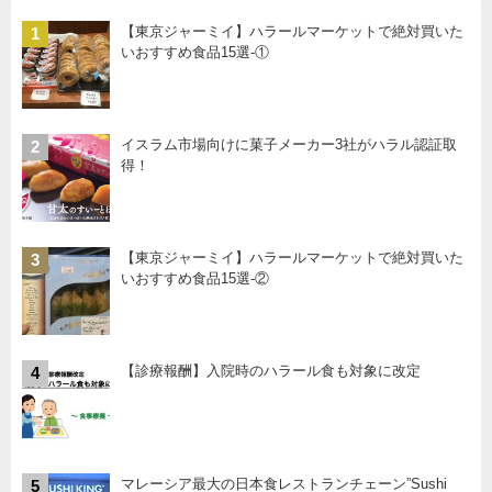
【東京ジャーミイ】ハラールマーケットで絶対買いた
1
いおすすめ食品15選-①
イスラム市場向けに菓子メーカー3社がハラル認証取
2
得！
【東京ジャーミイ】ハラールマーケットで絶対買いた
3
いおすすめ食品15選-②
【診療報酬】入院時のハラール食も対象に改定
4
マレーシア最大の日本食レストランチェーン”Sushi
5