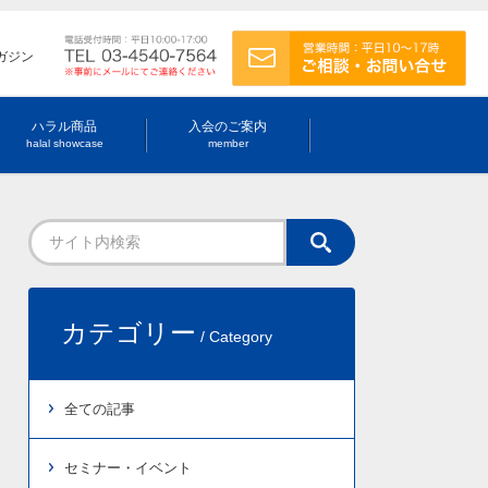
ガジン
ハラル商品
入会のご案内
halal showcase
member
カテゴリー
/ Category
全ての記事
セミナー・イベント