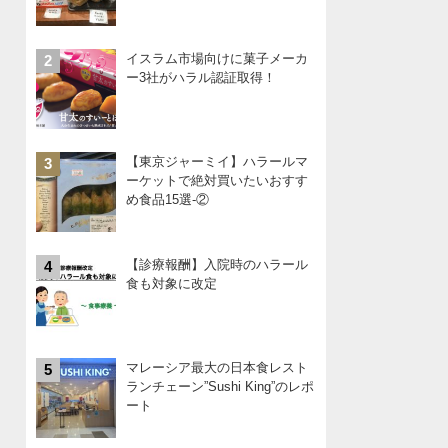
イスラム市場向けに菓子メーカ
2
ー3社がハラル認証取得！
【東京ジャーミイ】ハラールマ
3
ーケットで絶対買いたいおすす
め食品15選-②
【診療報酬】入院時のハラール
4
食も対象に改定
マレーシア最大の日本食レスト
5
ランチェーン”Sushi King”のレポ
ート