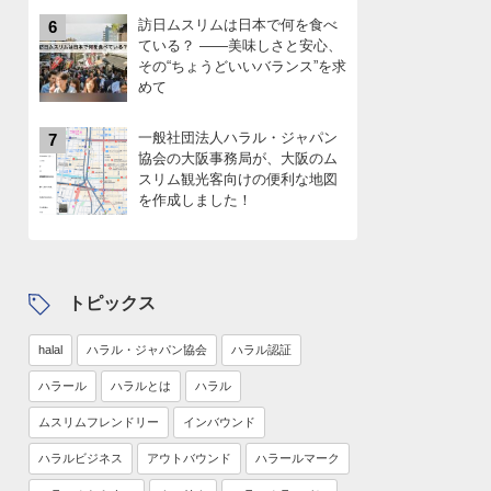
訪日ムスリムは日本で何を食べ
6
ている？ ――美味しさと安心、
その“ちょうどいいバランス”を求
めて
一般社団法人ハラル・ジャパン
7
協会の大阪事務局が、大阪のム
スリム観光客向けの便利な地図
を作成しました！
トピックス
halal
ハラル・ジャパン協会
ハラル認証
ハラール
ハラルとは
ハラル
ムスリムフレンドリー
インバウンド
ハラルビジネス
アウトバウンド
ハラールマーク