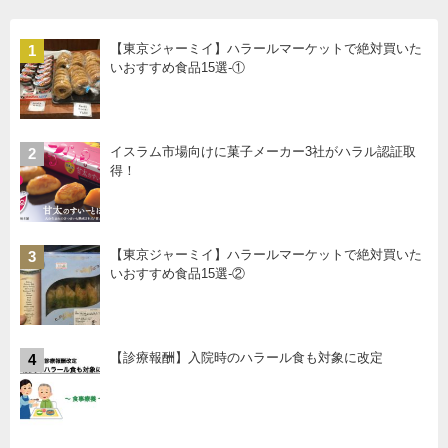
【東京ジャーミイ】ハラールマーケットで絶対買いた
1
いおすすめ食品15選-①
イスラム市場向けに菓子メーカー3社がハラル認証取
2
得！
【東京ジャーミイ】ハラールマーケットで絶対買いた
3
いおすすめ食品15選-②
【診療報酬】入院時のハラール食も対象に改定
4