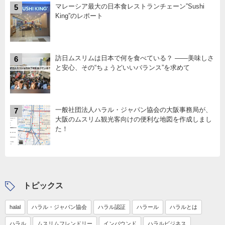
マレーシア最大の日本食レストランチェーン”Sushi
5
King”のレポート
訪日ムスリムは日本で何を食べている？ ――美味しさ
6
と安心、その“ちょうどいいバランス”を求めて
一般社団法人ハラル・ジャパン協会の大阪事務局が、
7
大阪のムスリム観光客向けの便利な地図を作成しまし
た！
トピックス
halal
ハラル・ジャパン協会
ハラル認証
ハラール
ハラルとは
ハラル
ムスリムフレンドリー
インバウンド
ハラルビジネス