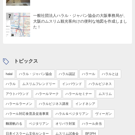
一般社団法人ハラル・ジャパン協会の大阪事務局が、
7
大阪のムスリム観光客向けの便利な地図を作成しまし
た！
トピックス
halal
ハラル・ジャパン協会
ハラル認証
ハラール
ハラルとは
ハラル
ムスリムフレンドリー
インバウンド
ハラルビジネス
アウトバウンド
ハラールマーク
ハラールセミナー
ムスリム
ハラールラーメン
ハラルビジネス講座
インドネシア
ハラール対応食普及促進事業
ハラル＆ベジタリアン
ヴィーガン
麵屋帆のる
ベジタリアン
オリパラ対策
ハラール弁当
日本イスラーム文化センター
ムスリム試食会
BPJPH