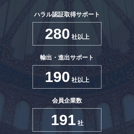
ハラル認証取得サポート
280
社以上
輸出・進出サポート
190
社以上
会員企業数
191
社