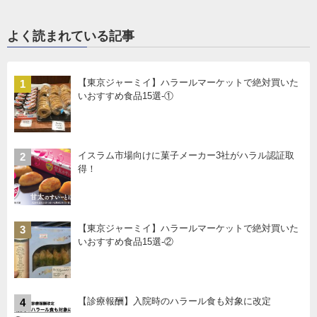
よく読まれている記事
【東京ジャーミイ】ハラールマーケットで絶対買いた
1
いおすすめ食品15選-①
イスラム市場向けに菓子メーカー3社がハラル認証取
2
得！
【東京ジャーミイ】ハラールマーケットで絶対買いた
3
いおすすめ食品15選-②
【診療報酬】入院時のハラール食も対象に改定
4