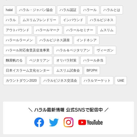
halal
ハラル・ジャパン協会
ハラル認証
ハラール
ハラルとは
ハラル
ムスリムフレンドリー
インバウンド
ハラルビジネス
アウトバウンド
ハラールマーク
ハラールセミナー
ムスリム
ハラールラーメン
ハラルビジネス講座
インドネシア
ハラール対応食普及促進事業
ハラル＆ベジタリアン
ヴィーガン
麵屋帆のる
ベジタリアン
オリパラ対策
ハラール弁当
日本イスラーム文化センター
ムスリム試食会
BPJPH
カウントダウン2020
ハラルビジネス交流会
ハラルマーケット
UAE