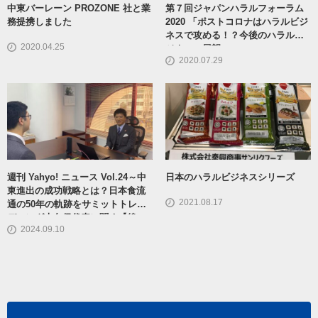
中東バーレーン PROZONE 社と業
第７回ジャパンハラルフォーラム
務提携しました
2020 「ポストコロナはハラルビジ
ネスで攻める！？今後のハラルビ
2020.04.25
ジネスの展望」
2020.07.29
週刊 Yahyo! ニュース Vol.24～中
日本のハラルビジネスシリーズ
東進出の成功戦略とは？日本食流
2021.08.17
通の50年の軌跡をサミットトレー
ディング大久保代表に聞く【後
2024.09.10
編】