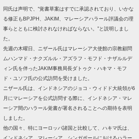
同氏は声明で、“覚書草案はすでに承認されており、いかな
る修正もBPJPH、JAKIM、マレーシアハラール評議会の理
事らとともに検討されなければならない。”と説明しまし
た。
先週の木曜日、ニザール氏はマレーシア大使館の宗教顧問
ムハンマド・ナクズルル・アズラフ・モフド・ナザルルデ
ィン氏を伴ったJAKIM事務局長ダトゥク・ハキマ・モフ
ド・ユソフ氏の公式訪問を受けました。
ニザール氏は、インドネシアのジョコ・ウィドド大統領が6
月にマレーシアを公式訪問する際に、インドネシア・マレ
ーシア間のハラール覚書が署名されることへの期待を表明
しました。
他の国々、特にヨーロッパ諸国と比較して、ハキマ氏は、
インドネシア、マレーシア、シンガポールにおけるハラー