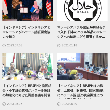
【インドネシア】インドネシアと
マレーシアハラル認証JAKIMもテ
マレーシアがハラール認証認定協
コ入れ 日本のハラル製品のマレー
力を確立
シアへの輸出にどう影響するか見
極めが必要！？
2023.07.03
2021.01.18
【インドネシア】BPJPHと協同組
【インドネシア】BPJPHは内務
合・小零細企業省がハラール認証
省、工業省、財務省、国家開発庁
の加速化に向けた調整会議を開催
にハラール認 証の資金調達につい
ての会議を開始しました
2023.05.25
2023.05.30