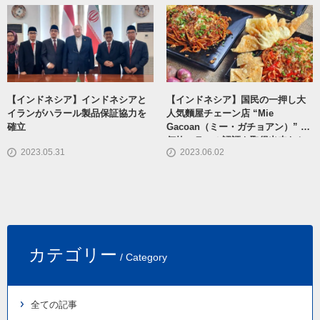
【インドネシア】インドネシアと
【インドネシア】国民の一押し大
イランがハラール製品保証協力を
人気麵屋チェーン店 “Mie
確立
Gacoan（ミー・ガチョアン）” は
何故ハラール認証を取得出来なか
2023.05.31
2023.06.02
ったのか?
カテゴリー
/ Category
全ての記事