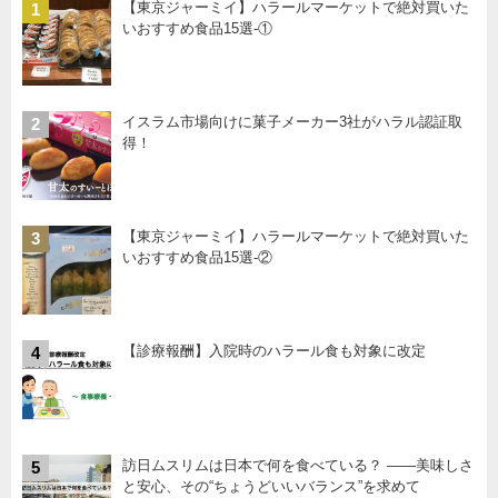
【東京ジャーミイ】ハラールマーケットで絶対買いた
1
いおすすめ食品15選-①
イスラム市場向けに菓子メーカー3社がハラル認証取
2
得！
【東京ジャーミイ】ハラールマーケットで絶対買いた
3
いおすすめ食品15選-②
【診療報酬】入院時のハラール食も対象に改定
4
訪日ムスリムは日本で何を食べている？ ――美味しさ
5
と安心、その“ちょうどいいバランス”を求めて