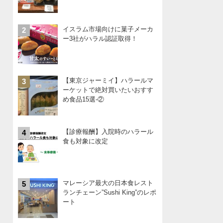
イスラム市場向けに菓子メーカ
2
ー3社がハラル認証取得！
【東京ジャーミイ】ハラールマ
3
ーケットで絶対買いたいおすす
め食品15選-②
【診療報酬】入院時のハラール
4
食も対象に改定
マレーシア最大の日本食レスト
5
ランチェーン”Sushi King”のレポ
ート