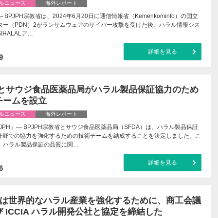
ルニュース
海外レポート
 BPJPH宗教省は、2024年6月20日に通信情報省（Kemenkominfo）の国立
ター（PDN）2がランサムウェアのサイバー攻撃を受けた後、ハラル情報シス
IHALALア…
詳細を見る
9
PHとサウジ食品医薬品局がハラル製品保証協力のため
チームを設立
ルニュース
海外レポート
JPH」— BPJPH宗教省とサウジ食品医薬品局（SFDA）は、ハラル製品保証
の分野での協力を強化するための技術チームを結成することを決定しました。こ
、ハラル製品保証の品質に関…
詳細を見る
6
PH は世界的なハラル産業を強化するために、商工会議
 ICCIA ハラル開発公社と協定を締結した