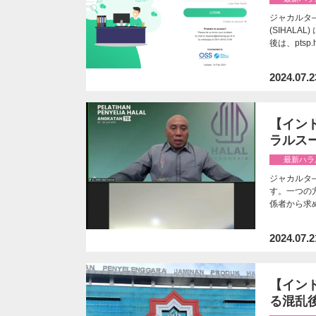
ジャカルタ—
(SIHAL
後は、ptsp.
2024.07.2
【イン
ラルスー
最新ハラ
ジャカルタ
す。一つの
係者から求
2024.07.2
【インド
る混乱後