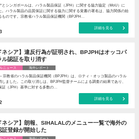
アとシンガポールは、ハラル製品保証（JPH）に関する協力協定（MoU）に
た。ハラル製品の品質保証に関する協力に関する覚書の署名は、協力関係の始
るものです。宗教省ハラル製品保証機関（BPJPH…
詳細を見る
3
ドネシア】違反行為が証明され、BPJPHはオッコパ
ラル認証を取り消す
ルニュース
海外レポート
— 宗教省のハラル製品保証機関（BPJPH）は、ロティ・オッコ製品のハラル
消しました。この取り消しは、BPJPH監督チームによる調査の結果であり、
保証（JPH）基準に対する多数の…
詳細を見る
2
ネシア】朗報、SIHALALのメニュー一覧で海外の
認証登録が開始した
ルニュース
海外レポート