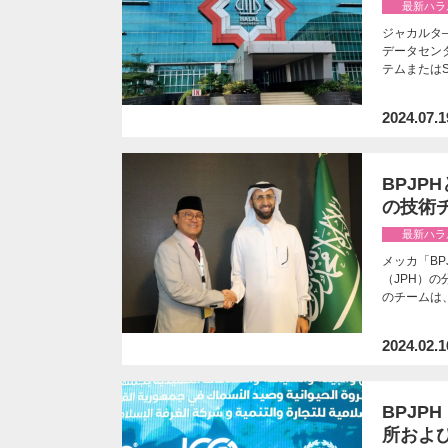
最新ハラ
ジャカルタ—
データセン
テムまたはS
2024.07.1
BPJ
の技術
最新ハラ
メッカ「BP
（JPH）
のチームは
2024.02.1
BPJ
所および