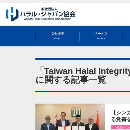
協会概要
サービス
about
service
「Taiwan Halal Integri
に関する記事一覧
【シンガ
る覚書
最新ハラ