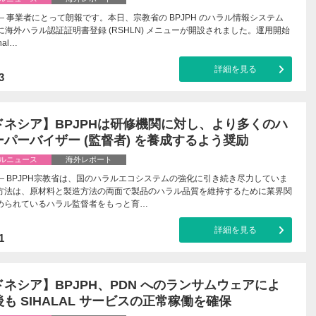
 事業者にとって朗報です。本日、宗教省の BPJPH のハラル情報システム
AL) に海外ハラル認証証明書登録 (RSHLN) メニューが開設されました。運用開始
hal…
詳細を見る
3
ドネシア】BPJPHは研修機関に対し、より多くのハ
パーバイザー (監督者) を養成するよう奨励
ルニュース
海外レポート
— BPJPH宗教省は、国のハラルエコシステムの強化に引き続き尽力していま
方法は、原材料と製造方法の両面で製品のハラル品質を維持するために業界関
められているハラル監督者をもっと育…
詳細を見る
1
ネシア】BPJPH、PDN へのランサムウェアによ
も SIHALAL サービスの正常稼働を確保