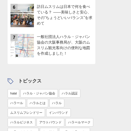
訪日ムスリムは日本で何を食べ
6
ている？ ――美味しさと安心、
その“ちょうどいいバランス”を求
めて
一般社団法人ハラル・ジャパン
7
協会の大阪事務局が、大阪のム
スリム観光客向けの便利な地図
を作成しました！
トピックス
halal
ハラル・ジャパン協会
ハラル認証
ハラール
ハラルとは
ハラル
ムスリムフレンドリー
インバウンド
ハラルビジネス
アウトバウンド
ハラールマーク