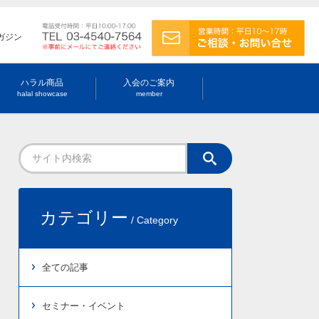
ガジン
ハラル商品
入会のご案内
halal showcase
member
カテゴリー
/ Category
全ての記事
セミナー・イベント