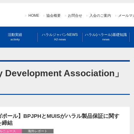
HOME
協会概要
お問合せ
入会のご案内
メールマ
活動実績
ハラルジャパンNEWS
ハラル(ハラール)基礎知識
activity
HJ news
news
ty Development Association」
ポール】BPJPHとMUISがハラル製品保証に関す
を締結
ルニュース
海外レポート