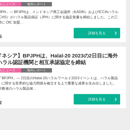
ルニュース
海外レポート
JPH」— BPJPHは、インドネシア商工会議所（KADIN）およびICCIAハラル
ICHS）がハラル製品保証（JPH）に関する協定覚書を締結しました。この三
に OIC 加盟…
詳細を見る
5
ネシア】BPJPHは、Halal-20 2023の2日目に海外
のハラル認証機関と相互承認協定を締結
ルニュース
海外レポート
BPJPH」— 2日目のHalal-20ハラルワールド2023イベントは、ハラル製品
H）に関する世界的な協力関係を確立する上で重要な成果を生み出しました。
宗教省のハラル製品保…
詳細を見る
2